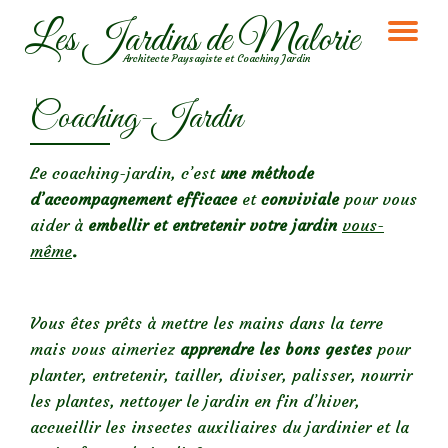
Les Jardins de Malorie
DÉ
Aller
Architecte Paysagiste et Coaching Jardin
au
LA
contenu
Coaching-Jardin
NA
Le coaching-jardin, c’est
une méthode
d’accompagnement efficace
et
conviviale
pour vous
aider à
embellir et entretenir votre jardin
vous-
même
.
Vous êtes prêts à mettre les mains dans la terre
mais vous aimeriez
apprendre les bons gestes
pour
planter, entretenir, tailler, diviser, palisser, nourrir
les plantes, nettoyer le jardin en fin d’hiver,
accueillir les insectes auxiliaires du jardinier et la