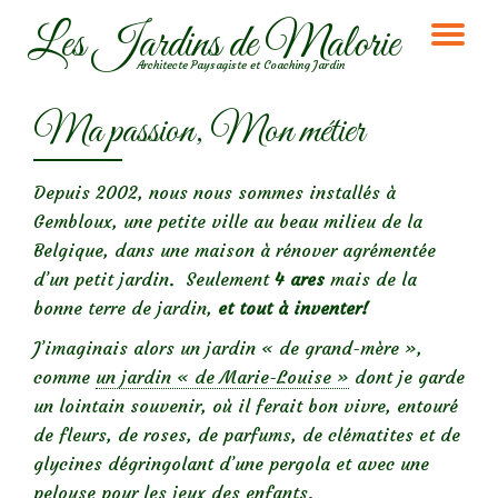
Les Jardins de Malorie
DÉ
Aller
Architecte Paysagiste et Coaching Jardin
au
LA
contenu
Ma passion, Mon métier
NA
Depuis 2002, nous nous sommes installés à
Gembloux, une petite ville au beau milieu de la
Belgique, dans une maison à rénover agrémentée
d’un petit jardin. Seulement
4 ares
mais de la
bonne terre de jardin,
et tout à inventer!
J’imaginais alors un jardin « de grand-mère »,
comme
un jardin « de Marie-Louise »
dont je garde
un lointain souvenir, où il ferait bon vivre, entouré
de fleurs, de roses, de parfums, de clématites et de
glycines dégringolant d’une pergola et avec une
pelouse pour les jeux des enfants.