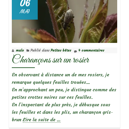
06
MAI
Focus
sur
le
rosier
‘A
malo
Publié dans
Petites bêtes
4 commentaires
Shropshire
Charançons sur un rosier
Lad’
En observant à distance un de mes rosiers, je
remarque quelques feuilles trouées…
En m’approchant un peu, je distingue comme des
petites crottes noires sur ces feuilles.
En l’inspectant de plus près, je débusque sous
les feuilles et dans les plis, un charançon gris-
à
brun
Lire la suite de
…
propos