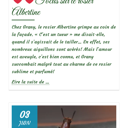
Focus sur le rosier
Albertine
Chez Grany, le rosier Albertine grimpe au coin de
la façade. « C’est un tueur » me disait-elle,
quand il s’agissait de le tailler… En effet, ses
nombreux aiguillons sont acérés! Mais l’amour
est aveugle, c’est bien connu, et Grany
succombait malgré tout au charme de ce rosier
sublime et parfumé!
à
Lire la suite de
…
propos
de
03
Focus
JUIN
sur