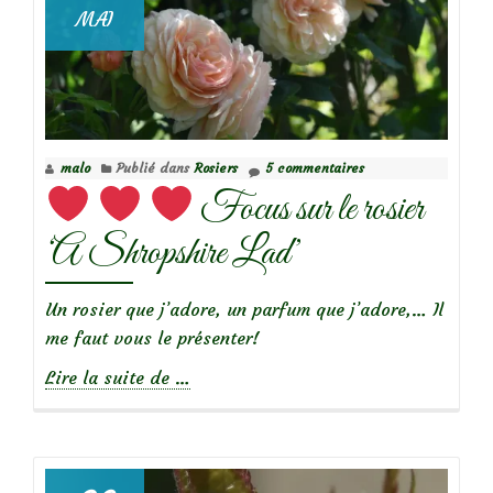
jardin
MAI
:
Les
acariens
malo
Publié dans
Rosiers
5 commentaires
Focus sur le rosier
‘A Shropshire Lad’
Un rosier que j’adore, un parfum que j’adore,… Il
me faut vous le présenter!
à
Lire la suite de
…
propos
de