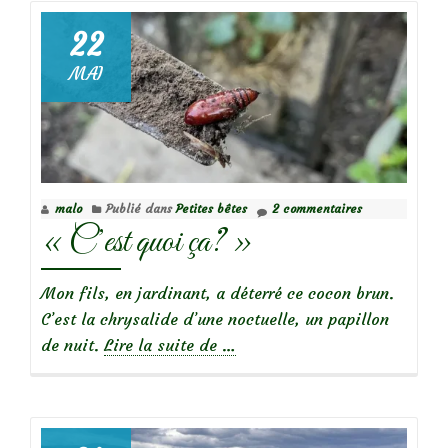
la
coccinelle
22
à
MAI
22
points
malo
Publié dans
Petites bêtes
2 commentaires
« C’est quoi ça? »
Mon fils, en jardinant, a déterré ce cocon brun.
C’est la chrysalide d’une noctuelle, un papillon
à
de nuit.
Lire la suite de
…
propos
de« C’est
quoi
ça? »