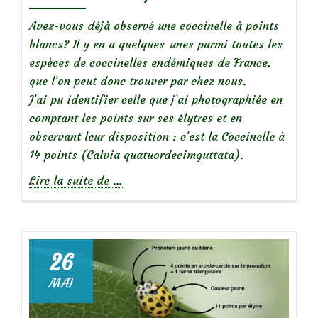
avec
un
Avez-vous déjà observé une coccinelle à points
chien!
blancs? Il y en a quelques-unes parmi toutes les
espèces de coccinelles endémiques de France,
que l’on peut donc trouver par chez nous.
J’ai pu identifier celle que j’ai photographiée en
comptant les points sur ses élytres et en
observant leur disposition : c’est la Coccinelle à
14 points (Calvia quatuordecimguttata).
à
Lire la suite de
…
propos
deCoccinelle
à
14
26
points
MAI
blancs