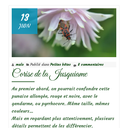
les
fleurs
13
de
JUIN
circe…
malo
Publié dans
Petites bêtes
8 commentaires
Corise de la Jusquiame
Au premier abord, on pourrait confondre cette
punaise allongée, rouge et noire, avec le
gendarme, ou pyrrhocore. Même taille, mêmes
couleurs…
Mais en regardant plus attentivement, plusieurs
détails permettent de les différencier.