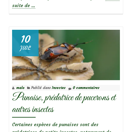
à
suite de
…
propos
deRétrospective
de
juin
10
2026
JUIL
au
jardin
malo
Publié dans
Insectes
0 commentaires
Punaise, prédatrice de pucerons et
autres insectes
Certaines espèces de punaises sont des
prédatrices de petits insectes, notamment de