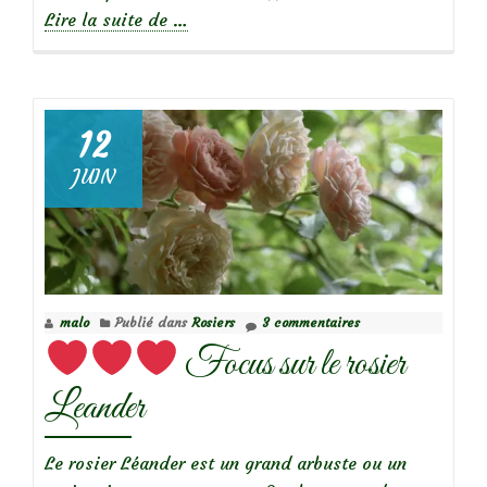
à
Lire la suite de
…
propos
deCorise
de
la
12
Jusquiame
JUIN
malo
Publié dans
Rosiers
3 commentaires
Focus sur le rosier
Leander
Le rosier Léander est un grand arbuste ou un