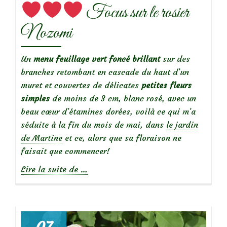
Focus sur le rosier
Nozomi
Un
menu feuillage vert foncé brillant
sur des
branches retombant en cascade du haut d’un
muret et couvertes de délicates
petites fleurs
simples
de moins de 3 cm, blanc rosé, avec un
beau cœur d’étamines dorées, voilà ce qui m’a
séduite à la fin du mois de mai, dans
le jardin
de Martine
et ce, alors que sa floraison ne
faisait que commencer!
à
Lire la suite de
…
propos
de