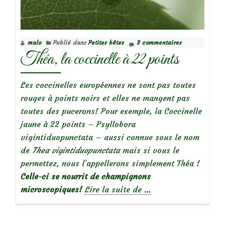
malo
Publié dans
Petites bêtes
3 commentaires
Théa, la coccinelle à 22 points
Les coccinelles européennes ne sont pas toutes
rouges à points noirs et elles ne mangent pas
toutes des pucerons! Pour exemple, la Coccinelle
jaune à 22 points – Psyllobora
vigintiduopunctata – aussi connue sous le nom
de
Thea vigintiduopunctata
mais si vous le
permettez, nous l’appellerons simplement Théa !
Celle-ci se nourrit de champignons
à
microscopiques!
Lire la suite de
…
propos
deThéa,