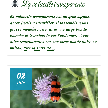
La volucelle transparente
La volucelle transparente est un gros syrphe
,
assez facile à identifier: il ressemble à une
grosse mouche noire, avec une large bande
blanche et translucide sur l’abdomen, et ses
ailes transparentes ont une large bande noire au
à
milieu.
Lire la suite de
…
propos
de
La
02
volucelle
JUIL
transparente