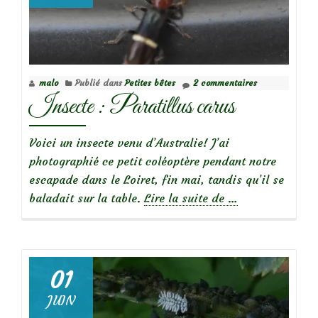
le
rosier
Albertine
malo
Publié dans
Petites bêtes
2 commentaires
Insecte : Paratillus carus
Voici un insecte venu d’Australie! J’ai
photographié ce petit coléoptère pendant notre
escapade dans le Loiret, fin mai, tandis qu’il se
à
baladait sur la table.
Lire la suite de
…
propos
deInsecte
:
Paratillus
01
carus
JUIN