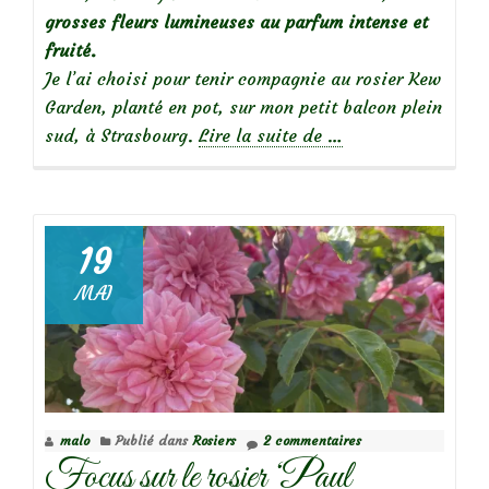
grosses fleurs lumineuses au parfum intense et
fruité.
Je l’ai choisi pour tenir compagnie au rosier Kew
Garden, planté en pot, sur mon petit balcon plein
à
sud, à Strasbourg.
Lire la suite de
…
propos
de
19
MAI
Focus
sur
le
rosier
Yen
malo
Publié dans
Rosiers
2 commentaires
Baï
Focus sur le rosier ‘Paul