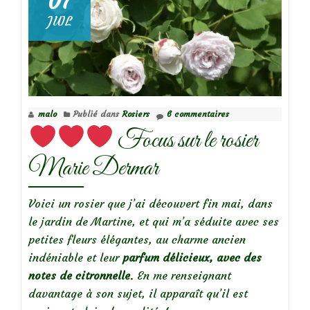
07
JUIL
Focus
sur
le
rosier
Nozomi
malo
Publié dans
Rosiers
6 commentaires
Focus sur le rosier
Marie Dermar
Voici un rosier que j’ai découvert fin mai, dans
le jardin de Martine, et qui m’a séduite avec ses
petites fleurs élégantes, au charme ancien
indéniable et leur
parfum délicieux, avec des
notes de citronnelle
. En me renseignant
davantage à son sujet, il apparaît qu’il est