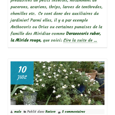
pucerons, acariens, thrips, larves de tenthredes,
chenilles etc. Ce sont donc des auxiliaires du
jardinier! Parmi elles, il y a par exemple
Anthocoris ou Orius ou certaines punaises de la
famille des Miridiae comme
Deraeocoris ruber,
à
la Miride rouge,
que voici:
Lire la suite de
…
propos
dePunaise,
prédatrice
de
10
pucerons
JUIL
et
autres
insectes
malo
Publié dans
Rosiers
5 commentaires