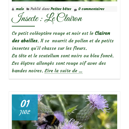
malo
Publié dans
Petites bêtes
0 commentaires
Insecte : Le Clairon
Ce petit coléoptère rouge et noir est le
Clairon
des abeilles
. Il se nourrit de pollen et de petits
insectes qu’il chasse sur les fleurs.
La tête et le scutellum sont noirs ou bleu foncé.
Les élytres allongés sont rouge vif avec des
à
bandes noires.
Lire la suite de
…
propos
deInsecte
:
Le
01
Clairon
JUIL