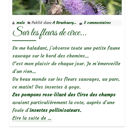
malo
Publié dans
A Strasbourg...
5 commentaires
Sur les fleurs de circe…
En me baladant, j’observe toute une petite faune
sauvage sur le bord des chemins…
C’est mon plaisir de chaque jour. Je m’émerveille
d’un rien…
Du beau monde sur les fleurs sauvages, au parc,
ce matin! Des insectes à gogo.
Les pompons rose-lilacé des Cirse des champs
avaient particulièrement la cote, auprès d’une
foule d’
insectes pollinisateurs.
à
Lire la suite de
…
propos
deSur