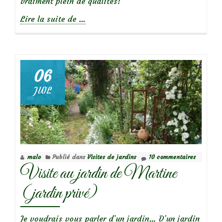
vraiment plein de qualités!
à
Lire la suite de
…
propos
de
06
JUIL
Focus
sur
le
rosier
Marie
malo
Publié dans
Visites de jardins
10 commentaires
Dermar
Visite au jardin de Martine
(jardin privé)
Je voudrais vous parler d’un jardin… D’un jardin