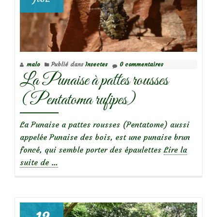
malo
Publié dans
Insectes
0 commentaires
La Punaise à pattes rousses
(Pentatoma rufipes)
La Punaise a pattes rousses (Pentatome) aussi
appelée Punaise des bois, est une punaise brun
foncé, qui semble porter des épaulettes
Lire la
à
suite de
…
propos
deLa
Punaise
à