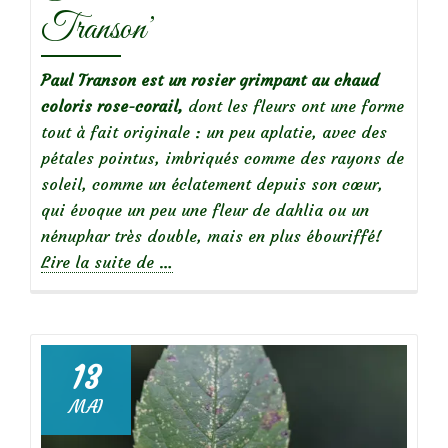
Transon’
Paul Transon est un rosier grimpant au chaud
coloris rose-corail,
dont les fleurs ont une forme
tout à fait originale : un peu aplatie, avec des
pétales pointus, imbriqués comme des rayons de
soleil, comme un éclatement depuis son cœur,
qui évoque un peu une fleur de dahlia ou un
nénuphar très double, mais en plus ébouriffé!
à
Lire la suite de
…
propos
deFocus
sur
le
13
rosier
MAI
‘Paul
Transon’