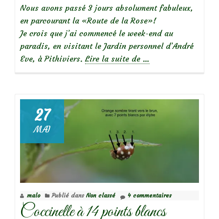
Nous avons passé 3 jours absolument fabuleux,
en parcourant la «Route de la Rose»!
Je crois que j’ai commencé le week-end au
paradis, en visitant le Jardin personnel d’André
à
Eve, à Pithiviers.
Lire la suite de
…
propos
deNotre
escapade
sur
27
la
MAI
Route
de
la
Rose,
dans
malo
Publié dans
Non classé
4 commentaires
le
Coccinelle à 14 points blancs
Loiret…