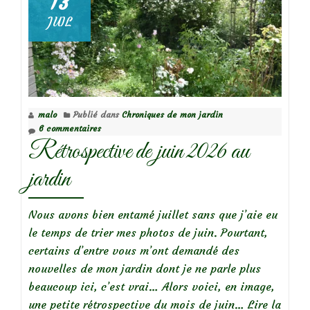
13
pattes
JUIL
rousses
(Pentatoma
rufipes)
malo
Publié dans
Chroniques de mon jardin
6 commentaires
Rétrospective de juin 2026 au
jardin
Nous avons bien entamé juillet sans que j’aie eu
le temps de trier mes photos de juin. Pourtant,
certains d’entre vous m’ont demandé des
nouvelles de mon jardin dont je ne parle plus
beaucoup ici, c’est vrai… Alors voici, en image,
une petite rétrospective du mois de juin…
Lire la