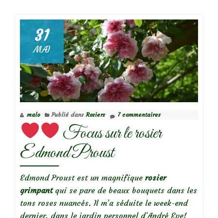
deScymnini
:
une
31
larve
MAI
de
coccinelle
qui
ressemble
à
malo
Publié dans
Rosiers
7 commentaires
une
Focus sur le rosier
cochenille
farineuse!
Edmond Proust
Edmond Proust est un magnifique
rosier
grimpant
qui se pare de beaux bouquets dans les
tons roses nuancés. Il m’a séduite le week-end
dernier, dans le jardin personnel d’André Eve!