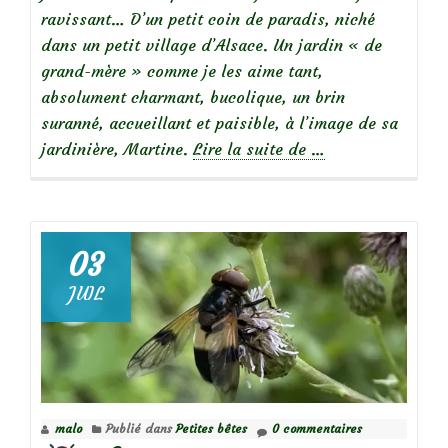
ravissant… D’un petit coin de paradis, niché
dans un petit village d’Alsace. Un jardin « de
grand-mère » comme je les aime tant,
absolument charmant, bucolique, un brin
suranné, accueillant et paisible, à l’image de sa
à
jardinière, Martine.
Lire la suite de
…
propos
deVisite
au
jardin
03
de
JUIL
Martine
(jardin
privé)
malo
Publié dans
Petites bêtes
0 commentaires