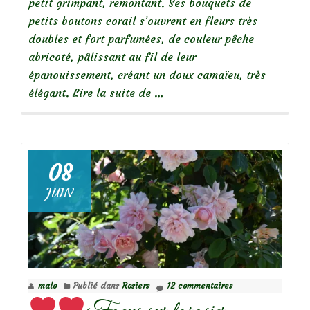
petit grimpant, remontant. Ses bouquets de
petits boutons corail s’ouvrent en fleurs très
doubles et fort parfumées, de couleur pêche
abricoté, pâlissant au fil de leur
épanouissement, créant un doux camaïeu, très
à
élégant.
Lire la suite de
…
propos
de
08
JUIN
Focus
sur
le
rosier
Leander
malo
Publié dans
Rosiers
12 commentaires