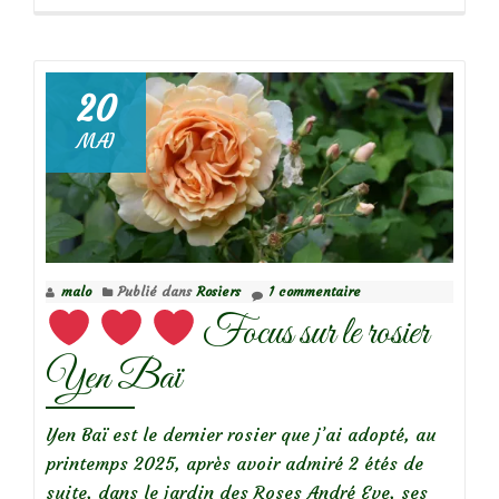
propos
deBalade
au
Bollenberg,
20
les
MAI
collines
sèches
malo
Publié dans
Rosiers
1 commentaire
Focus sur le rosier
Yen Baï
Yen Baï est le dernier rosier que j’ai adopté, au
printemps 2025, après avoir admiré 2 étés de
suite, dans le jardin des Roses André Eve, ses