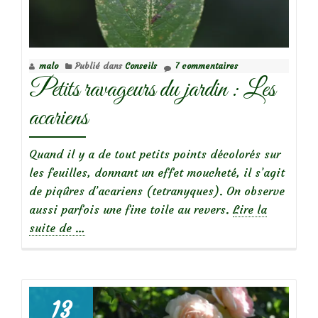
malo
Publié dans
Conseils
7 commentaires
Petits ravageurs du jardin : Les
acariens
Quand il y a de tout petits points décolorés sur
les feuilles, donnant un effet moucheté, il s’agit
de piqûres d’acariens (tetranyques). On observe
aussi parfois une fine toile au revers.
Lire la
à
suite de
…
propos
dePetits
ravageurs
du
13