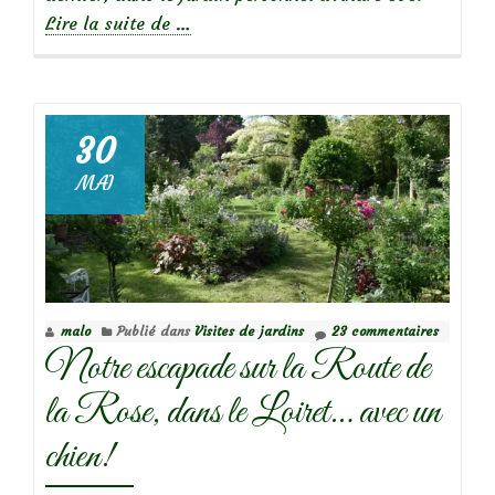
à
Lire la suite de
…
propos
de
30
Focus
MAI
sur
le
rosier
Edmond
Proust
malo
Publié dans
Visites de jardins
23 commentaires
Notre escapade sur la Route de
la Rose, dans le Loiret… avec un
chien!