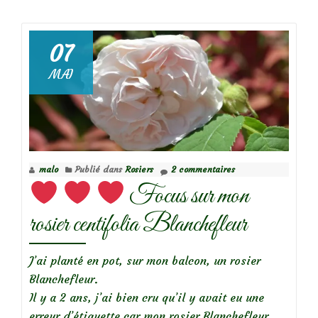
de
07
Focus
MAI
sur
le
rosier
Robert
Louis
malo
Publié dans
Rosiers
2 commentaires
Stevenson
Focus sur mon
rosier centifolia Blanchefleur
J’ai planté en pot, sur mon balcon, un rosier
Blanchefleur.
Il y a 2 ans, j’ai bien cru qu’il y avait eu une
erreur d’étiquette car mon rosier Blanchefleur