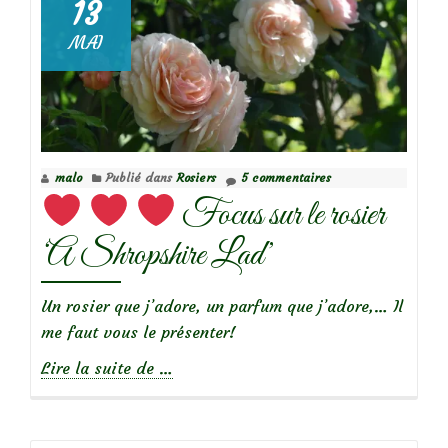
le
13
rosier
MAI
‘Paul
Transon’
malo
Publié dans
Rosiers
5 commentaires
Focus sur le rosier
‘A Shropshire Lad’
Un rosier que j’adore, un parfum que j’adore,… Il
me faut vous le présenter!
à
Lire la suite de
…
propos
de