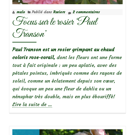
Yen
malo
Publié dans
Rosiers
2 commentaires
Baï
Focus sur le rosier ‘Paul
Transon’
Paul Transon est un rosier grimpant au chaud
coloris rose-corail,
dont les fleurs ont une forme
tout à fait originale : un peu aplatie, avec des
pétales pointus, imbriqués comme des rayons de
soleil, comme un éclatement depuis son cœur,
qui évoque un peu une fleur de dahlia ou un
nénuphar très double, mais en plus ébouriffé!
à
Lire la suite de
…
propos
deFocus
sur