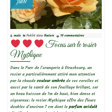
JUIN
Focus
sur
le
rosier
Pénélope
malo
Publié dans
Rosiers
10 commentaires
Focus sur le rosier
Mythique
Dans le Parc de l’orangerie à Strasbourg, un
rosier a particulièrement attiré mon attention
par la chaude
couleur ambrée
de ses corolles et
aussi par la santé de son feuillage brillant, sur
un beau buisson de 1m de haut, bien dense et
vigoureux: le rosier Mythique offre des fleurs
doubles d’environ 7 cm dont le
parfum acidulé