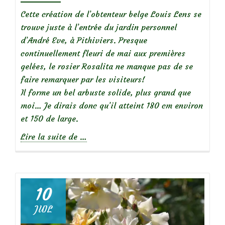
Cette création de l’obtenteur belge Louis Lens se
trouve juste à l’entrée du jardin personnel
d’André Eve, à Pithiviers. Presque
continuellement fleuri de mai aux premières
gelées, le rosier Rosalita ne manque pas de se
faire remarquer par les visiteurs!
Il forme un bel arbuste solide, plus grand que
moi… Je dirais donc qu’il atteint 180 cm environ
et 150 de large.
à
Lire la suite de
…
propos
de
10
JUIL
Focus