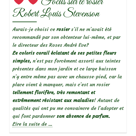
Focus sur le rosier
Robert Louis Stevenson
Aurais-je choisi ce
rosier
s’il ne m’avait été
recommandé par son obtenteur lui-même, et par
le directeur des Roses André Eve?
Le coloris corail éclatant de ses petites fleurs
simples,
n’est pas forcément assorti aux teintes
présentes dans mon jardin et ce large buisson
n’y entre même pas avec un chausse-pied, car la
place vient à manquer, mais c’est un rosier
tellement florifère, très remontant et
extrêmement résistant aux maladies
! Autant de
qualités qui ont pu me convaincre de l’adopter et
qui font pardonner
son absence de parfum.
à
Lire la suite de
…
propos