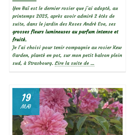
Yen Baï est le dernier rosier que j’ai adopté, au
printemps 2025, après avoir admiré 2 étés de
suite, dans le jardin des Roses André Eve, ses
grosses fleurs lumineuses au parfum intense et
fruité.
Je l’ai choisi pour tenir compagnie au rosier Kew
Garden, planté en pot, sur mon petit balcon plein
à
sud, à Strasbourg.
Lire la suite de
…
propos
de
19
MAI
Focus
sur
le
rosier