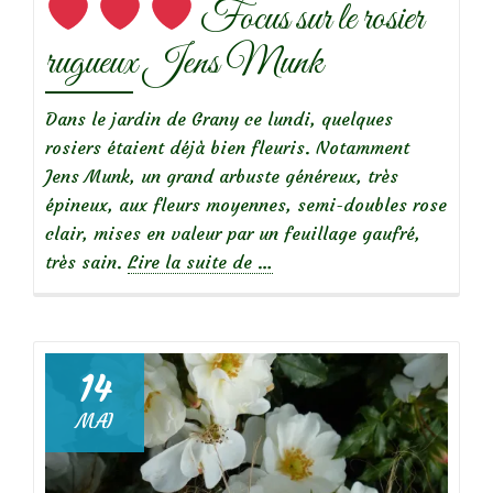
Focus sur le rosier
rugueux Jens Munk
Dans le jardin de Grany ce lundi, quelques
rosiers étaient déjà bien fleuris. Notamment
Jens Munk, un grand arbuste généreux, très
épineux, aux fleurs moyennes, semi-doubles rose
clair, mises en valeur par un feuillage gaufré,
à
très sain.
Lire la suite de
…
propos
de
14
MAI
Focus
sur
le