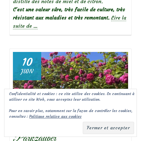
distille des notes de miel et de citron.
C’est une valeur sûre, très facile de culture, très
résistant aux maladies et très remontant.
Lire la
à
suite de
…
propos
de
10
JUIN
Focus
sur
le
Confidentialité et cookies : ce site utilise des cookies. En continuant à
rosier
utiliser ce site Web, vous acceptez leur utilisation.
Mythique
Pour en savoir plus, notamment sur la façon de contrôler les cookies,
malo
Publié dans
Rosiers
6 commentaires
consultez :
Politique relative aux cookies
Focus sur le rosier
Parkzauber