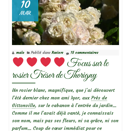
Focus
10
sur
MAR
le
rosier
Breeze
Hill
malo
Publié dans
Rosiers
15 commentaires
Focus sur le
rosier Trésor de Thorigny
Un rosier blanc, magnifique, que j’ai découvert
l’été dernier chez mon ami Igor, aux
Prés de
Gittonville
, sur le cabanon à l’entrée du jardin…
Comme il me l’avait déjà vanté, je connaissais
son nom, mais pas ses fleurs, ni sa grâce, ni son
parfum… Coup de cœur immédiat pour ce