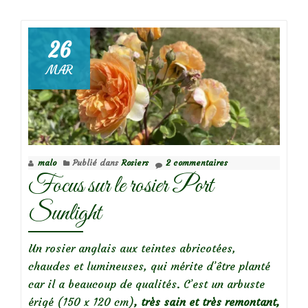
deConseils
rosiers
:
26
reconnaître
MAR
un
rejet
(gourmand)
malo
Publié dans
Rosiers
2 commentaires
Focus sur le rosier Port
Sunlight
Un rosier anglais aux teintes abricotées,
chaudes et lumineuses, qui mérite d’être planté
car il a beaucoup de qualités. C’est un arbuste
érigé (150 x 120 cm)
, très sain et très remontant,