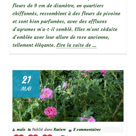
fleurs de 9 cm de diamètre, en quartiers
chiffonnés, ressemblent à des fleurs de pivoine
et sont bien parfumées, avec des effluves
d’agrumes m’a-t-il semblé. Elles m’ont séduite
d’emblée avec leur allure de rose ancienne,
à
tellement élégante.
Lire la suite de
…
propos
deFocus
sur
le
21
rosier
MAI
Folie
de
Bagatelle
malo
Publié dans
Rosiers
2 commentaires