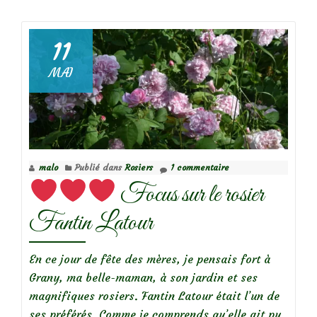
de
11
MAI
Focus
sur
le
rosier
Diamant
malo
Publié dans
Rosiers
1 commentaire
Focus sur le rosier
Fantin Latour
En ce jour de fête des mères, je pensais fort à
Grany, ma belle-maman, à son jardin et ses
magnifiques rosiers. Fantin Latour était l’un de
ses préférés. Comme je comprends qu’elle ait pu