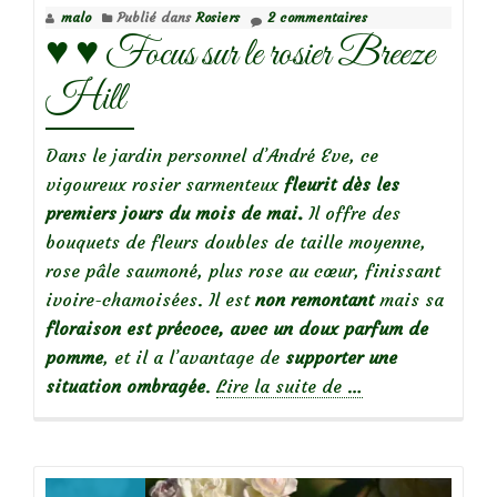
malo
Publié dans
Rosiers
2 commentaires
an
♥️ ♥️ Focus sur le rosier Breeze
Brod
Hill
Dans le jardin personnel d’André Eve, ce
vigoureux rosier sarmenteux
fleurit dès les
premiers jours du mois de mai.
Il offre des
bouquets de fleurs doubles de taille moyenne,
rose pâle saumoné, plus rose au cœur, finissant
ivoire-chamoisées. Il est
non remontant
mais sa
floraison est précoce, avec un doux parfum de
pomme
, et il a l’avantage de
supporter une
à
situation ombragée
.
Lire la suite de
…
propos
de♥️
♥️