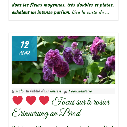
dont les fleurs moyennes, très doubles et plates,
à
exhalent un intense parfum.
Lire la suite de
…
propos
deFocus
sur
le
12
rosier
MAR
Port
Sunlight
malo
Publié dans
Rosiers
1 commentaire
Focus sur le rosier
Erinnerung an Brod