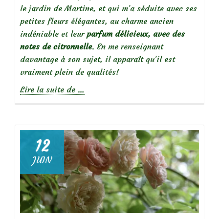
le jardin de Martine, et qui m’a séduite avec ses
petites fleurs élégantes, au charme ancien
indéniable et leur
parfum délicieux, avec des
notes de citronnelle
. En me renseignant
davantage à son sujet, il apparaît qu’il est
vraiment plein de qualités!
à
Lire la suite de
…
propos
de
12
JUIN
Focus
sur
le
rosier
Marie