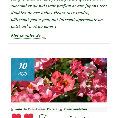
succomber au puissant parfum et aux jupons très
doubles de ces belles fleurs rose tendre,
pâlissant peu à peu, qui laissent apercevoir un
petit œil vert au cœur !
à
Lire la suite de
…
propos
de
10
MAI
Focus
sur
le
rosier
Fantin
malo
Publié dans
Rosiers
3 commentaires
Latour