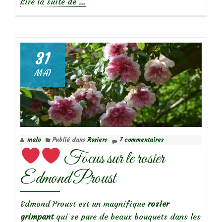
à
Lire la suite de
…
propos
de
31
Focus
MAI
sur
le
rosier
Albertine
malo
Publié dans
Rosiers
7 commentaires
Focus sur le rosier
Edmond Proust
Edmond Proust est un magnifique
rosier
grimpant
qui se pare de beaux bouquets dans les