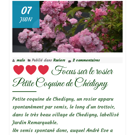
07
JUIN
Focus
sur
le
rosier
‘A
malo
Publié dans
Rosiers
2 commentaires
Shropshire
Focus sur le rosier
Lad’
Petite Coquine de Chédigny
Petite coquine de Chedigny, un rosier apparu
spontanément par semis, le long d’un trottoir,
dans le très beau village de Chedigny, labellisé
Jardin Remarquable.
Un semis spontané donc, auquel André Eve a