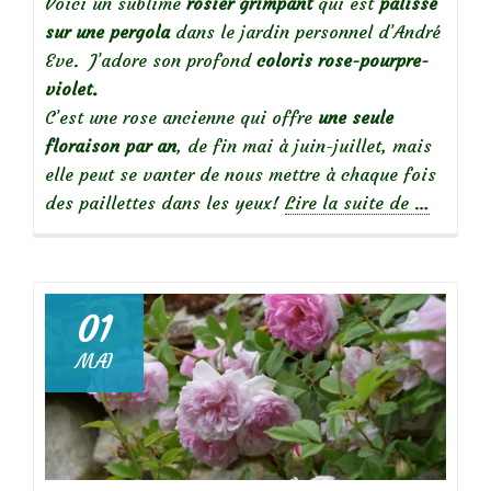
Voici un sublime
rosier grimpant
qui est
palissé
sur une pergola
dans le jardin personnel d’André
Eve. J’adore son profond
coloris rose-pourpre-
violet.
C’est une rose ancienne qui offre
une seule
floraison par an
, de fin mai à juin-juillet, mais
elle peut se vanter de nous mettre à chaque fois
à
des paillettes dans les yeux!
Lire la suite de
…
propos
de
01
MAI
Focus
sur
le
rosier
Erinneru