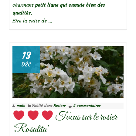
charmant
petit liane qui cumule bien des
qualités.
à
Lire la suite de
…
propos
de
13
DÉC
Focus
sur
le
rosier
malo
Publié dans
Rosiers
5 commentaires
Trésor
Focus sur le rosier
de
Thorigny
‘Rosalita’