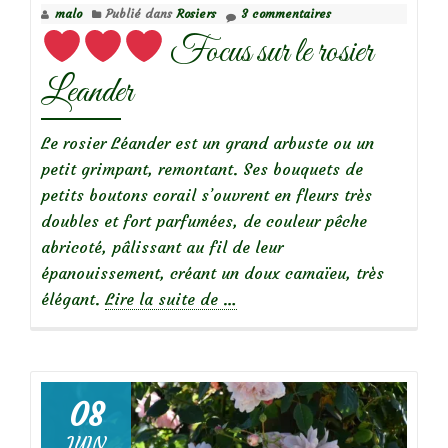
malo
Publié dans
Rosiers
3 commentaires
Dermar
Focus sur le rosier
Leander
Le rosier Léander est un grand arbuste ou un
petit grimpant, remontant. Ses bouquets de
petits boutons corail s’ouvrent en fleurs très
doubles et fort parfumées, de couleur pêche
abricoté, pâlissant au fil de leur
épanouissement, créant un doux camaïeu, très
à
élégant.
Lire la suite de
…
propos
de
08
JUIN