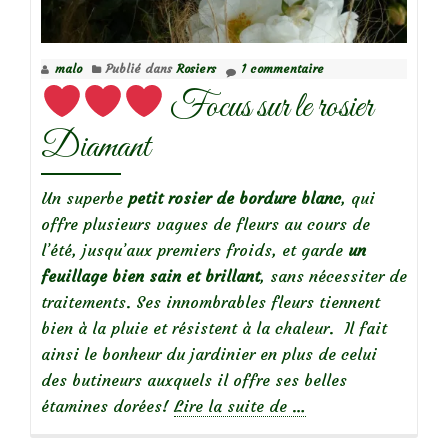
rosier
rugueux
malo
Publié dans
Rosiers
1 commentaire
Jens
Focus sur le rosier
Munk
Diamant
Un superbe
petit rosier de bordure blanc
, qui
offre plusieurs vagues de fleurs au cours de
l’été, jusqu’aux premiers froids, et garde
un
feuillage bien sain et brillant
, sans nécessiter de
traitements. Ses innombrables fleurs tiennent
bien à la pluie et résistent à la chaleur. Il fait
ainsi le bonheur du jardinier en plus de celui
des butineurs auxquels il offre ses belles
à
étamines dorées!
Lire la suite de
…
propos