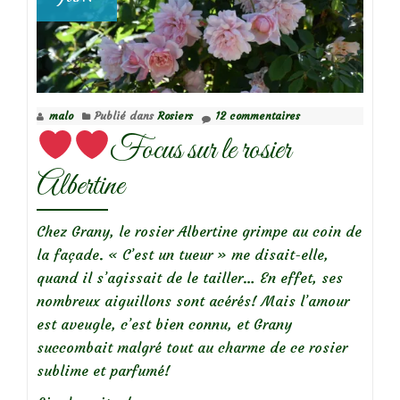
Focus
sur
le
rosier
Leander
malo
Publié dans
Rosiers
12 commentaires
Focus sur le rosier
Albertine
Chez Grany, le rosier Albertine grimpe au coin de
la façade. « C’est un tueur » me disait-elle,
quand il s’agissait de le tailler… En effet, ses
nombreux aiguillons sont acérés! Mais l’amour
est aveugle, c’est bien connu, et Grany
succombait malgré tout au charme de ce rosier
sublime et parfumé!