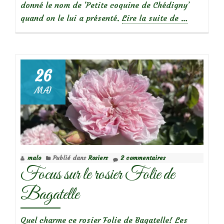
donné le nom de ‘Petite coquine de Chédigny’
à
quand on le lui a présenté.
Lire la suite de
…
propos
de
26
MAI
Focus
sur
le
rosier
Petite
malo
Publié dans
Rosiers
2 commentaires
Coquine
Focus sur le rosier Folie de
de
Chédigny
Bagatelle
Quel charme ce rosier Folie de Bagatelle! Les