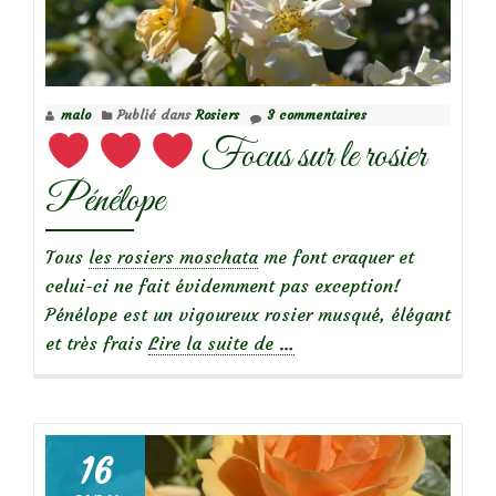
sur
le
rosier
‘Rosalita’
malo
Publié dans
Rosiers
3 commentaires
Focus sur le rosier
Pénélope
Tous
les rosiers moschata
me font craquer et
celui-ci ne fait évidemment pas exception!
Pénélope est un vigoureux rosier musqué, élégant
à
et très frais
Lire la suite de
…
propos
de
16