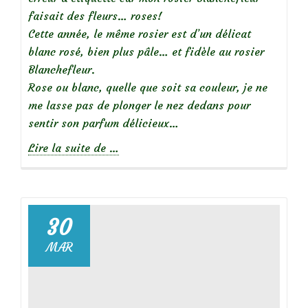
faisait des fleurs… roses!
Cette année, le même rosier est d’un délicat
blanc rosé, bien plus pâle… et fidèle au rosier
Blanchefleur.
Rose ou blanc, quelle que soit sa couleur, je ne
me lasse pas de plonger le nez dedans pour
sentir son parfum délicieux…
à
Lire la suite de
…
propos
de
30
MAR
Focus
sur
mon