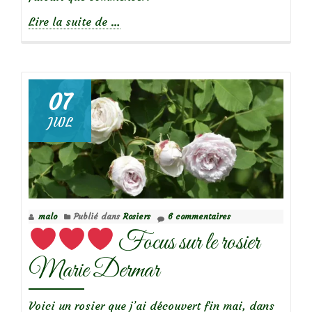
à
Lire la suite de
…
propos
de
07
JUIL
Focus
sur
le
rosier
Nozomi
malo
Publié dans
Rosiers
6 commentaires
Focus sur le rosier
Marie Dermar
Voici un rosier que j’ai découvert fin mai, dans