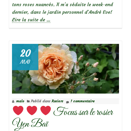
tons roses nuancés. Il m’a séduite le week-end
dernier, dans le jardin personnel d’André Eve!
à
Lire la suite de
…
propos
de
20
Focus
MAI
sur
le
rosier
Edmond
Proust
malo
Publié dans
Rosiers
1 commentaire
Focus sur le rosier
Yen Baï