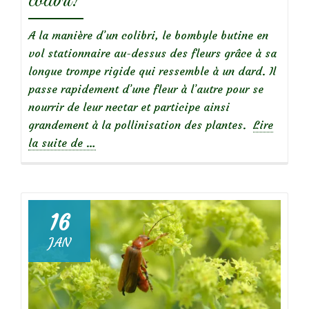
colibri!
A la manière d’un colibri, le bombyle butine en
vol stationnaire au-dessus des fleurs grâce à sa
longue trompe rigide qui ressemble à un dard. Il
passe rapidement d’une fleur à l’autre pour se
nourrir de leur nectar et participe ainsi
grandement à la pollinisation des plantes.
Lire
à
la suite de
…
propos
de
Le
16
bombyle,
JAN
une
mouche
colibri!