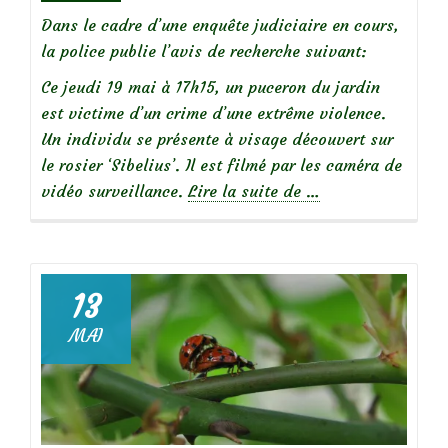
Dans le cadre d’une enquête judiciaire en cours,
la police publie l’avis de recherche suivant:
Ce jeudi 19 mai à 17h15, un puceron du jardin
est victime d’un crime d’une extrême violence.
Un individu se présente à visage découvert sur
le rosier ‘Sibelius’. Il est filmé par les caméra de
à
vidéo surveillance.
Lire la suite de
…
propos
deAvis
de
recherche
13
MAI