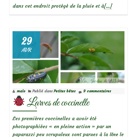
En
dans cet endroit protégé de la pluie et à
[…]
savoir
plus
sur
29
Nid
AVR
de
guêpes
cartonnières
malo
Publié dans
Petites bêtes
9 commentaires
Larves de coccinelle
Les premières coccinelles a avoir été
photographiées « en pleine action » par un
paparazzi peu scrupuleux sont parues à la Une le