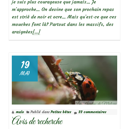
je suis plus courageuse que jamais… Je
m’approche… On devine que son prochain repas
est strié de noir et ocre… Mais qu’est-ce que ces
mouches font là? Partout dans les massifs, des
En
araignées
[…]
savoir
plus
surP’tites
bêtes
19
pas
MAI
belles
malo
Publié dans
Petites bêtes
33 commentaires
Avis de recherche