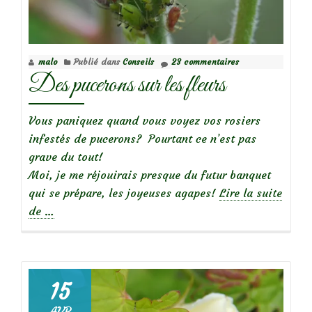
fourmis
sur
les
malo
Publié dans
Conseils
23 commentaires
pivoines
Des pucerons sur les fleurs
Vous paniquez quand vous voyez vos rosiers
infestés de pucerons? Pourtant ce n’est pas
grave du tout!
Moi, je me réjouirais presque du futur banquet
qui se prépare, les joyeuses agapes!
Lire la suite
à
de
…
propos
deDes
pucerons
sur
15
les
AVR