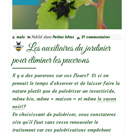
qui
êtes-
vous?
malo
Publié dans
Petites bêtes
31 commentaires
Les auxiliaires du jardinier
pour éliminer les pucerons
Il y a des pucerons sur vos fleurs? Et si on
prenait le temps d’observer et de laisser faire la
nature plutôt que de pulvériser un insecticide,
même bio, même « maison » et même
le savon
noir!
?
En choisissant de pulvériser, vous constaterez
vite qu’il faut sans cesse renouveler le
traitement car ces pulvérisations empêchent