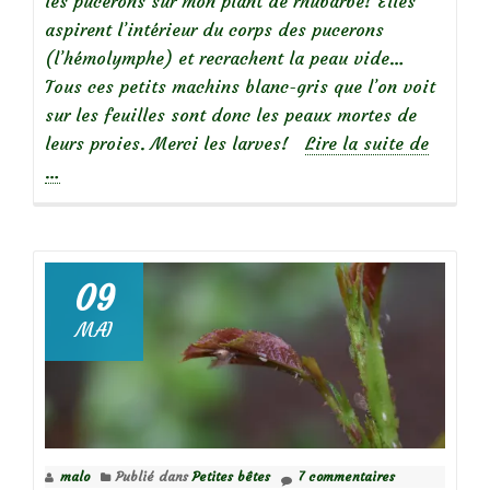
les pucerons sur mon plant de rhubarbe! Elles
aspirent l’intérieur du corps des pucerons
(l’hémolymphe) et recrachent la peau vide…
Tous ces petits machins blanc-gris que l’on voit
sur les feuilles sont donc les peaux mortes de
à
leurs proies. Merci les larves!
Lire la suite de
propos
…
de
Que
voyez-
09
vous?
MAI
malo
Publié dans
Petites bêtes
7 commentaires