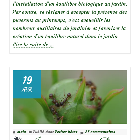
l’installation d’un équilibre biologique au jardin.
Par contre, se résigner à accepter la présence des
pucerons au printemps, c’est accueillir les
nombreux auxiliaires du jardinier et favoriser la
création d’un équilibre naturel dans le jardin
à
Lire la suite de
…
propos
de
Les
19
auxiliaires
AVR
du
jardinier
pour
éliminer
les
malo
Publié dans
Petites bêtes
27 commentaires
pucerons