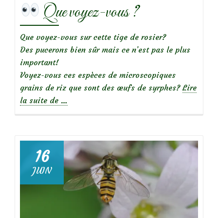
Que voyez-vous ?
Que voyez-vous sur cette tige de rosier?
Des pucerons bien sûr mais ce n’est pas le plus
important!
Voyez-vous ces espèces de microscopiques
grains de riz que sont des œufs de syrphes?
Lire
à
la suite de
…
propos
de
Que
16
voyez-
JUIN
vous
?