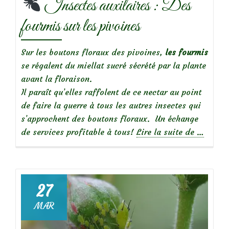
Insectes auxilaires : Des
fourmis sur les pivoines
Sur les boutons floraux des pivoines,
les fourmis
se régalent du miellat sucré sécrété par la plante
avant la floraison.
Il paraît qu’elles raffolent de ce nectar au point
de faire la guerre à tous les autres insectes qui
s’approchent des boutons floraux. Un échange
à
de services profitable à tous!
Lire la suite de
…
propos
de
Insectes
27
auxilair
MAR
:
Des