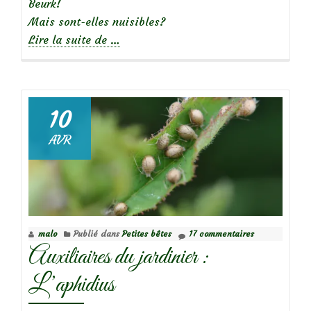
Beurk!
Mais sont-elles nuisibles?
à
Lire la suite de
…
propos
dePetite
bête:
Oh,
10
Punaise
AVR
!
malo
Publié dans
Petites bêtes
17 commentaires
Auxiliaires du jardinier :
L’aphidius