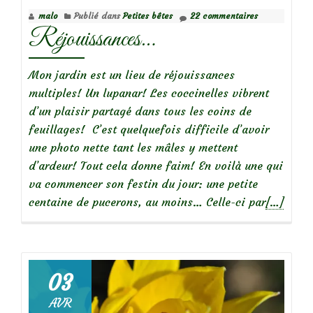
malo
Publié dans
Petites bêtes
22 commentaires
Réjouissances…
Mon jardin est un lieu de réjouissances
multiples! Un lupanar! Les coccinelles vibrent
d’un plaisir partagé dans tous les coins de
feuillages! C’est quelquefois difficile d’avoir
une photo nette tant les mâles y mettent
d’ardeur! Tout cela donne faim! En voilà une qui
va commencer son festin du jour: une petite
En
centaine de pucerons, au moins… Celle-ci par
[…]
savoir
plus
surRéjou
03
AVR