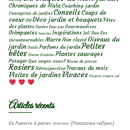
Chroniques de Nala
Coaching-jardin
Conseils
Coups de
Conception de jardins
Déco jardin et bouquets
coeur
Fêtes
DIY
des plantes
Gourmandises
Garden faux pas
Grimpantes
Inspirations
Les
Joli Duo
Insectes
Oiseaux du
Macro
Non classé
incontournables
Petites
jardin
Parfums du jardin
Outils
bêtes
Plantes sauvages
Plantes d’intérieur
Potager
Que voyez-vous?
Revue de presse
Rosiers
Travaux du mois
Rétrospective
Vivaces
Visites de jardins
Vivaces couvre-sol
Articles récents
La Punaise à pattes rousses (Pentatoma rufipes)