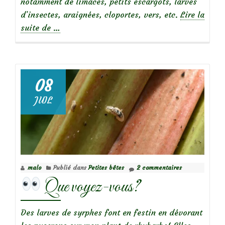
notamment de limaces, petits escargots, larves
d’insectes, araignées, cloportes, vers, etc.
Lire la
à
suite de
…
propos
deRencontre
avec
un
08
orvet
JUIL
malo
Publié dans
Petites bêtes
2 commentaires
Que voyez-vous?
Des larves de syrphes font en festin en dévorant