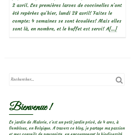
2 avril. Les premières larves de coccinelles n’ont
été repérées qu’hier, lundi 28 avril! Faites le
compte: 4 semaines se sont écoulées! Mais elles
En
sont là, en nombre, et le buffet est servi! A
[…]
savoir
plus
sur
Larves
de
coccinelle
Bienvenue !
Le jardin de Malorie, c'est un petit jardin privé, de 4 ares, à
Gembloux, en Belgique. A travers ce blog, je partage ma passion
et mes conseils de paysagiste, en encourageant la biodiversité