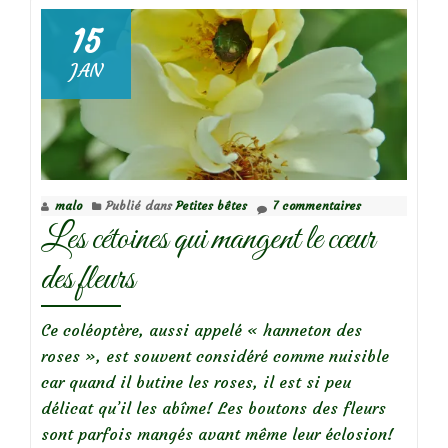
Le
15
téléphore,
JAN
un
allié
du
jardinier
malo
Publié dans
Petites bêtes
7 commentaires
Les cétoines qui mangent le cœur
des fleurs
Ce coléoptère, aussi appelé « hanneton des
roses », est souvent considéré comme nuisible
car quand il butine les roses, il est si peu
délicat qu’il les abîme! Les boutons des fleurs
sont parfois mangés avant même leur éclosion!