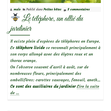
malo
Publié dans
Petites bêtes
3 commentaires
Le téléphore, un allié du
jardinier
Il existe plein d’espèces de téléphores en Europe.
Le
téléphore livide
se reconnaît principalement à
son corps allongé avec des élytres roux et un
thorax orange.
On l’observe souvent d’avril à août, sur de
nombreuses fleurs, principalement des
ombellifères: carottes sauvages, fenouil, aneth…
Ce sont des auxiliaires du jardinier
Lire la suite
à
de
…
propos
de