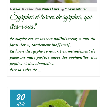
malo
Publié dans
Petites bêtes
4 commentaires
Syrphes et larves de syrphes, qui
êtes-vous?
Le syrphe est un insecte pollinisateur, « ami du
jardinier », totalement inoffensif.
La larve du syrphe se nourrit essentiellement de
pucerons mais parfois aussi des cochenilles, des
psylles et des cicadelles.
à
Lire la suite de
…
propos
deSyrphes
et
larves
30
de
AVR
syrphes,