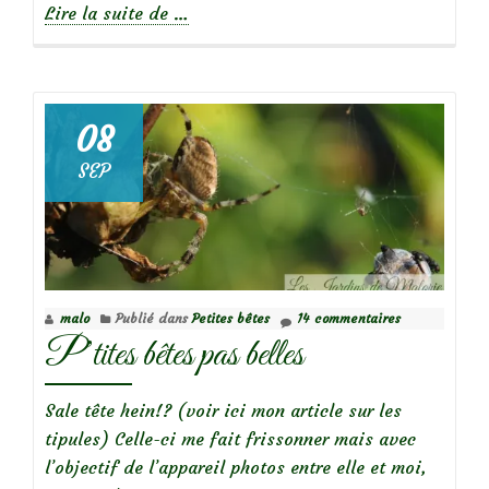
à
Lire la suite de
…
propos
deLes
cétoines
qui
08
mangent
SEP
le
cœur
des
fleurs
malo
Publié dans
Petites bêtes
14 commentaires
P’tites bêtes pas belles
Sale tête hein!? (voir ici mon article sur les
tipules) Celle-ci me fait frissonner mais avec
l’objectif de l’appareil photos entre elle et moi,