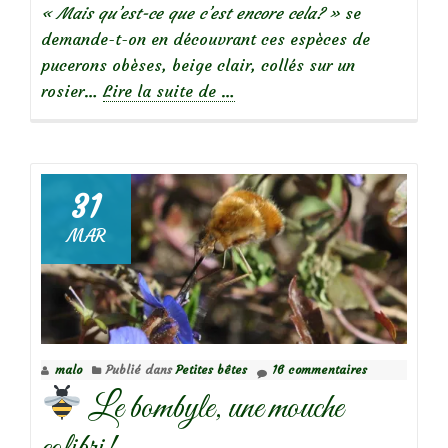
« Mais qu’est-ce que c’est encore cela? »
se
demande-t-on en découvrant ces espèces de
pucerons obèses, beige clair, collés sur un
à
rosier…
Lire la suite de
…
propos
deAuxiliaires
du
jardinier
31
:
MAR
L’aphidius
malo
Publié dans
Petites bêtes
16 commentaires
Le bombyle, une mouche