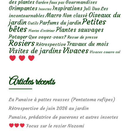
des plantes
Gourmandises
Garden faux pas
Grimpantes
Inspirations
Les
Joli Duo
Insectes
Oiseaux du
Macro
Non classé
incontournables
Petites
jardin
Parfums du jardin
Outils
bêtes
Plantes sauvages
Plantes d’intérieur
Potager
Que voyez-vous?
Revue de presse
Rosiers
Travaux du mois
Rétrospective
Vivaces
Visites de jardins
Vivaces couvre-sol
Articles récents
La Punaise à pattes rousses (Pentatoma rufipes)
Rétrospective de juin 2026 au jardin
Punaise, prédatrice de pucerons et autres insectes
Focus sur le rosier Nozomi