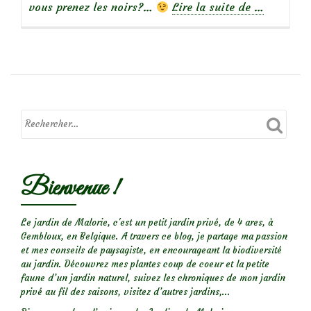
à
vous prenez les noirs?…
Lire la suite de
…
propos
deJeu
de
Dames?
La
coccinelle
à
damier
Bienvenue !
Le jardin de Malorie, c'est un petit jardin privé, de 4 ares, à
Gembloux, en Belgique. A travers ce blog, je partage ma passion
et mes conseils de paysagiste, en encourageant la biodiversité
au jardin. Découvrez mes plantes coup de coeur et la petite
faune d’un jardin naturel, suivez les chroniques de mon jardin
privé au fil des saisons, visitez d’autres jardins,...