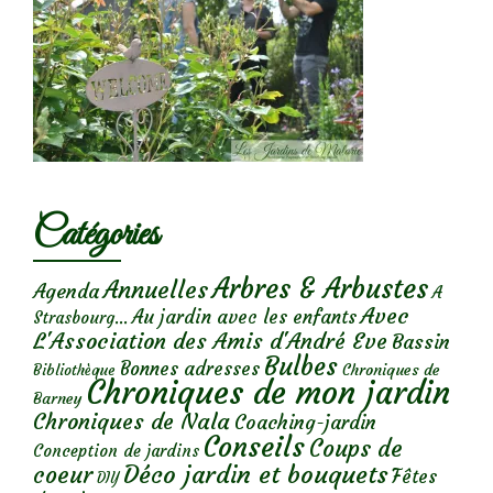
Catégories
Arbres & Arbustes
Annuelles
Agenda
A
Avec
Au jardin avec les enfants
Strasbourg...
L'Association des Amis d'André Eve
Bassin
Bulbes
Bonnes adresses
Chroniques de
Bibliothèque
Chroniques de mon jardin
Barney
Chroniques de Nala
Coaching-jardin
Conseils
Coups de
Conception de jardins
Déco jardin et bouquets
coeur
Fêtes
DIY