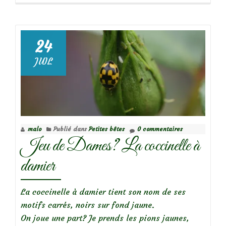
propos
deThéa,
la
coccinelle
24
à
JUIL
22
points
malo
Publié dans
Petites bêtes
0 commentaires
Jeu de Dames? La coccinelle à
damier
La coccinelle à damier tient son nom de ses
motifs carrés, noirs sur fond jaune.
On joue une part? Je prends les pions jaunes,