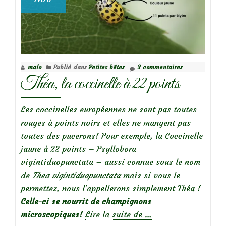
malo
Publié dans
Petites bêtes
3 commentaires
Théa, la coccinelle à 22 points
Les coccinelles européennes ne sont pas toutes
rouges à points noirs et elles ne mangent pas
toutes des pucerons! Pour exemple, la Coccinelle
jaune à 22 points – Psyllobora
vigintiduopunctata – aussi connue sous le nom
de
Thea vigintiduopunctata
mais si vous le
permettez, nous l’appellerons simplement Théa !
Celle-ci se nourrit de champignons
à
microscopiques!
Lire la suite de
…