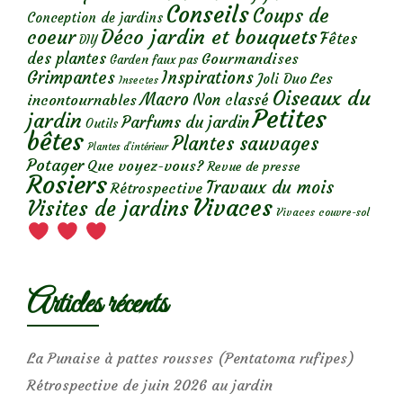
Conseils
Coups de
Conception de jardins
Déco jardin et bouquets
coeur
Fêtes
DIY
des plantes
Gourmandises
Garden faux pas
Grimpantes
Inspirations
Les
Joli Duo
Insectes
Oiseaux du
Macro
Non classé
incontournables
Petites
jardin
Parfums du jardin
Outils
bêtes
Plantes sauvages
Plantes d’intérieur
Potager
Que voyez-vous?
Revue de presse
Rosiers
Travaux du mois
Rétrospective
Vivaces
Visites de jardins
Vivaces couvre-sol
Articles récents
La Punaise à pattes rousses (Pentatoma rufipes)
Rétrospective de juin 2026 au jardin