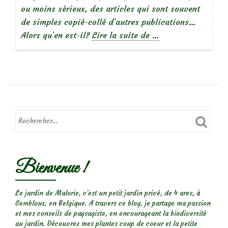
ou moins sérieux, des articles qui sont souvent
de simples copié-collé d’autres publications…
à
Alors qu’en est-il?
Lire la suite de
…
propos
deLe
buddleia
est-
il
dangereux
pour
les
papillons?
Bienvenue !
Le jardin de Malorie, c'est un petit jardin privé, de 4 ares, à
Gembloux, en Belgique. A travers ce blog, je partage ma passion
et mes conseils de paysagiste, en encourageant la biodiversité
au jardin. Découvrez mes plantes coup de coeur et la petite