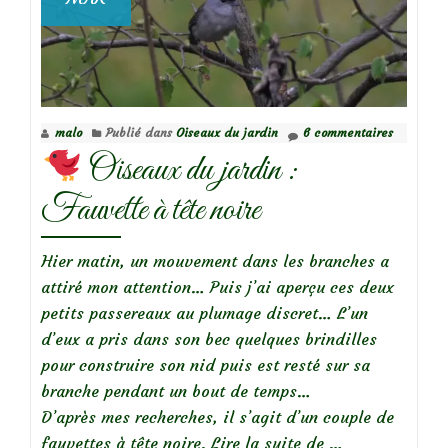
malo
Publié dans
Oiseaux du jardin
6 commentaires
Oiseaux du jardin :
Fauvette à tête noire
Hier matin, un mouvement dans les branches a
attiré mon attention… Puis j’ai aperçu ces deux
petits passereaux au plumage discret… L’un
d’eux a pris dans son bec quelques brindilles
pour construire son nid puis est resté sur sa
branche pendant un bout de temps…
D’après mes recherches, il s’agit d’un couple de
à
fauvettes à tête noire.
Lire la suite de
…