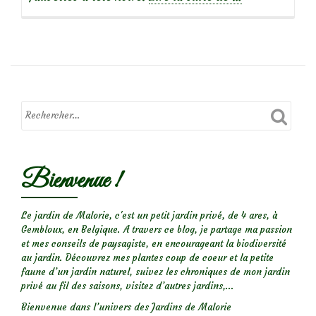
propos
de
Oiseaux
du
jardin
:
Fauvette
à
Bienvenue !
tête
noire
Le jardin de Malorie, c'est un petit jardin privé, de 4 ares, à
Gembloux, en Belgique. A travers ce blog, je partage ma passion
et mes conseils de paysagiste, en encourageant la biodiversité
au jardin. Découvrez mes plantes coup de coeur et la petite
faune d’un jardin naturel, suivez les chroniques de mon jardin
privé au fil des saisons, visitez d’autres jardins,...
Bienvenue dans l’univers des Jardins de Malorie