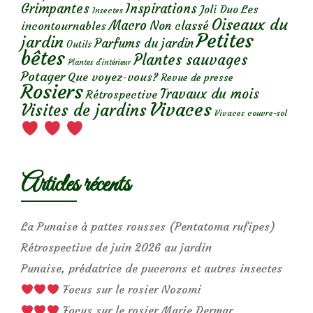
Grimpantes
Inspirations
Les
Joli Duo
Insectes
Oiseaux du
Macro
Non classé
incontournables
Petites
jardin
Parfums du jardin
Outils
bêtes
Plantes sauvages
Plantes d’intérieur
Potager
Que voyez-vous?
Revue de presse
Rosiers
Travaux du mois
Rétrospective
Vivaces
Visites de jardins
Vivaces couvre-sol
Articles récents
La Punaise à pattes rousses (Pentatoma rufipes)
Rétrospective de juin 2026 au jardin
Punaise, prédatrice de pucerons et autres insectes
Focus sur le rosier Nozomi
Focus sur le rosier Marie Dermar