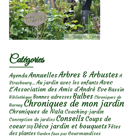
Catégories
Arbres & Arbustes
Annuelles
Agenda
A
Avec
Au jardin avec les enfants
Strasbourg...
L'Association des Amis d'André Eve
Bassin
Bulbes
Bonnes adresses
Chroniques de
Bibliothèque
Chroniques de mon jardin
Barney
Chroniques de Nala
Coaching-jardin
Conseils
Coups de
Conception de jardins
Déco jardin et bouquets
coeur
Fêtes
DIY
des plantes
Gourmandises
Garden faux pas