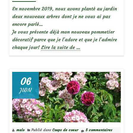
En novembre 2019, nous avons planté au jardin
deux nouveaux arbres dont je ne vous ai pas
encore parlé…
Je vous présente déjà mon nouveau pommetier
décoratif parce que je l’adore et que je l’admire
à
chaque jour!
Lire la suite de
…
propos
de
Mon
06
joli
JUIN
pommetier
:
Malus
‘Sugar
Tyme’
malo
Publié dans
Coups de coeur
5 commentaires