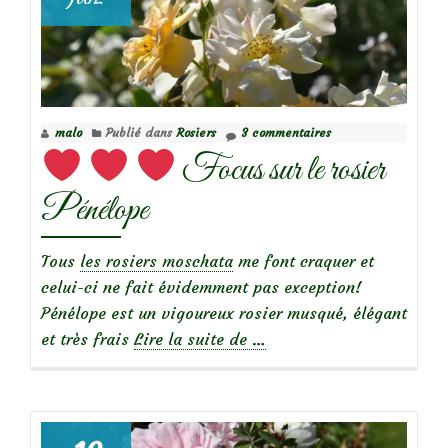
malo
Publié dans
Rosiers
3 commentaires
Focus sur le rosier
Pénélope
Tous
les rosiers moschata
me font craquer et
celui-ci ne fait évidemment pas exception!
Pénélope est un vigoureux rosier musqué, élégant
à
et très frais
Lire la suite de
…
propos
de