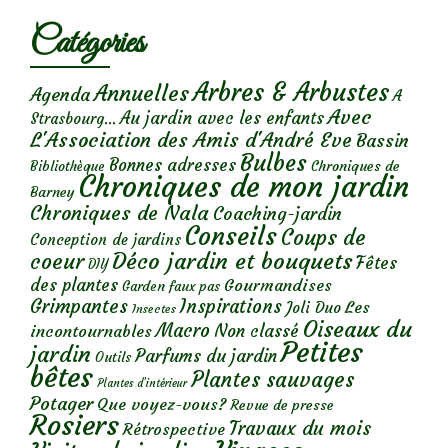
Catégories
Arbres & Arbustes
Annuelles
Agenda
A
Avec
Au jardin avec les enfants
Strasbourg...
L'Association des Amis d'André Eve
Bassin
Bulbes
Bonnes adresses
Chroniques de
Bibliothèque
Chroniques de mon jardin
Barney
Chroniques de Nala
Coaching-jardin
Conseils
Coups de
Conception de jardins
Déco jardin et bouquets
coeur
Fêtes
DIY
des plantes
Gourmandises
Garden faux pas
Grimpantes
Inspirations
Les
Joli Duo
Insectes
Oiseaux du
Macro
Non classé
incontournables
Petites
jardin
Parfums du jardin
Outils
bêtes
Plantes sauvages
Plantes d’intérieur
Potager
Que voyez-vous?
Revue de presse
Rosiers
Travaux du mois
Rétrospective