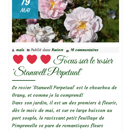
19
MAI
Focus
sur
le
rosier
Pénélope
malo
Publié dans
Rosiers
16 commentaires
Focus sur le rosier
‘Stanwell Perpetual’
Le rosier ‘Stanwell Perpetual’ est le chouchou de
Grany, et comme je la comprend!
Dans son jardin, il est un des premiers à fleurir,
dès le mois de mai, et sur ce large buisson au
port souple, le ravissant petit feuillage de
Pimprenelle se pare de romantiques fleurs