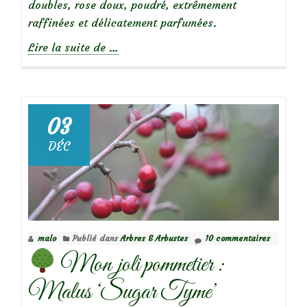
doubles, rose doux, poudré, extrêmement
raffinées et délicatement parfumées.
à
Lire la suite de
…
propos
de
03
DÉC
Focus
sur
le
rosier
‘Stanwell
malo
Publié dans
Arbres & Arbustes
10 commentaires
Perpetual’
Mon joli pommetier :
Malus ‘Sugar Tyme’