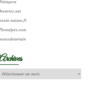
Natagora
Insectes.net
zoom-nature.fr
florealpes.com
notesdeterrain
Archives
Archives