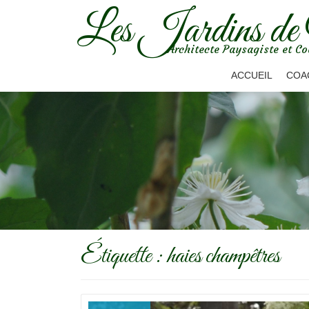
Les Jardins de
Aller
Architecte Paysagiste et Co
au
contenu
ACCUEIL
COA
Étiquette :
haies champêtres