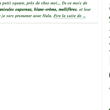
n petit square, près de chez moi… En ce mois de
anicules vaporeux, blanc-crème, mellifères
, et leur
à
e je sors promener avec Nala.
Lire la suite de
…
propos
deFrêne
à
fleurs,
Fraxinus
ornus