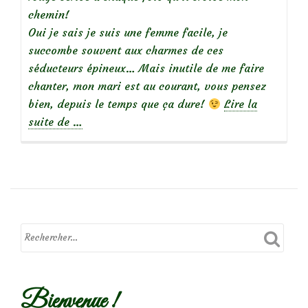
chemin!
Oui je sais je suis une femme facile, je
succombe souvent aux charmes de ces
séducteurs épineux… Mais inutile de me faire
chanter, mon mari est au courant, vous pensez
bien, depuis le temps que ça dure!
Lire la
à
suite de
…
propos
de
Focus
sur
le
rosier
pimprenelle
Bienvenue !
‘Single