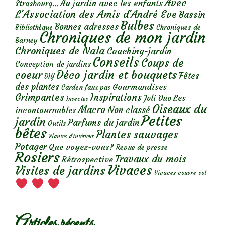
Avec
Au jardin avec les enfants
Strasbourg...
L'Association des Amis d'André Eve
Bassin
Bulbes
Bonnes adresses
Chroniques de
Bibliothèque
Chroniques de mon jardin
Barney
Chroniques de Nala
Coaching-jardin
Conseils
Coups de
Conception de jardins
Déco jardin et bouquets
coeur
Fêtes
DIY
des plantes
Gourmandises
Garden faux pas
Grimpantes
Inspirations
Les
Joli Duo
Insectes
Oiseaux du
Macro
Non classé
incontournables
Petites
jardin
Parfums du jardin
Outils
bêtes
Plantes sauvages
Plantes d’intérieur
Potager
Que voyez-vous?
Revue de presse
Rosiers
Travaux du mois
Rétrospective
Vivaces
Visites de jardins
Vivaces couvre-sol
Articles récents