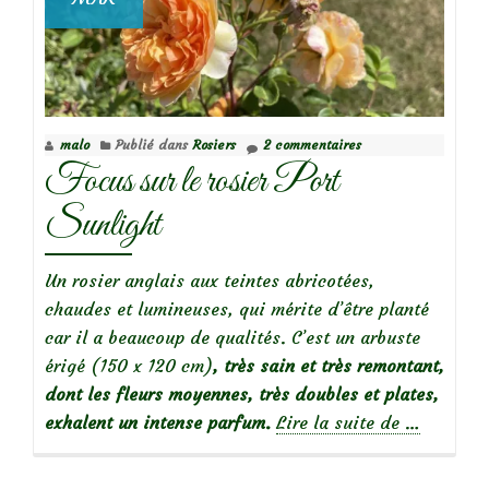
malo
Publié dans
Rosiers
2 commentaires
Focus sur le rosier Port
Sunlight
Un rosier anglais aux teintes abricotées,
chaudes et lumineuses, qui mérite d’être planté
car il a beaucoup de qualités. C’est un arbuste
érigé (150 x 120 cm)
, très sain et très remontant,
dont les fleurs moyennes, très doubles et plates,
à
exhalent un intense parfum.
Lire la suite de
…
propos
deFocus