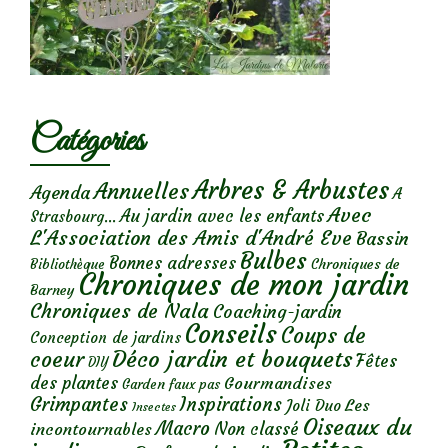
Catégories
Arbres & Arbustes
Annuelles
Agenda
A
Avec
Au jardin avec les enfants
Strasbourg...
L'Association des Amis d'André Eve
Bassin
Bulbes
Bonnes adresses
Chroniques de
Bibliothèque
Chroniques de mon jardin
Barney
Chroniques de Nala
Coaching-jardin
Conseils
Coups de
Conception de jardins
Déco jardin et bouquets
coeur
Fêtes
DIY
des plantes
Gourmandises
Garden faux pas
Grimpantes
Inspirations
Les
Joli Duo
Insectes
Oiseaux du
Macro
Non classé
incontournables