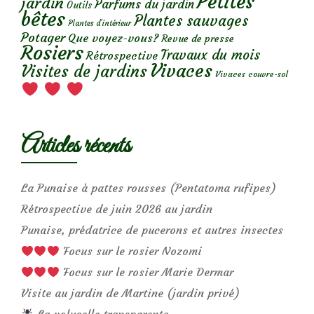
Petites
jardin
Parfums du jardin
Outils
bêtes
Plantes sauvages
Plantes d’intérieur
Potager
Que voyez-vous?
Revue de presse
Rosiers
Travaux du mois
Rétrospective
Vivaces
Visites de jardins
Vivaces couvre-sol
Articles récents
La Punaise à pattes rousses (Pentatoma rufipes)
Rétrospective de juin 2026 au jardin
Punaise, prédatrice de pucerons et autres insectes
Focus sur le rosier Nozomi
Focus sur le rosier Marie Dermar
Visite au jardin de Martine (jardin privé)
La volucelle transparente