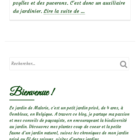
psylles et des pucerons. C’est donc un auxiliaire
à
du jardinier.
Lire la suite de
…
propos
de
Auxiliaires
du
jardinier
:
la
Malachie
Bienvenue !
à
deux
points,
Le jardin de Malorie, c'est un petit jardin privé, de 4 ares, à
Gembloux, en Belgique. A travers ce blog, je partage ma passion
drôle
et mes conseils de paysagiste, en encourageant la biodiversité
d’insecte
au jardin. Découvrez mes plantes coup de coeur et la petite
aux
faune d’un jardin naturel, suivez les chroniques de mon jardin
privé au fil des saisons, visitez d’autres jardins,...