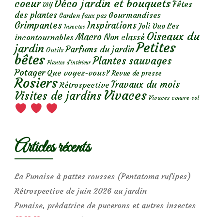
Déco jardin et bouquets
coeur
Fêtes
DIY
des plantes
Gourmandises
Garden faux pas
Grimpantes
Inspirations
Les
Joli Duo
Insectes
Oiseaux du
Macro
Non classé
incontournables
Petites
jardin
Parfums du jardin
Outils
bêtes
Plantes sauvages
Plantes d’intérieur
Potager
Que voyez-vous?
Revue de presse
Rosiers
Travaux du mois
Rétrospective
Vivaces
Visites de jardins
Vivaces couvre-sol
Articles récents
La Punaise à pattes rousses (Pentatoma rufipes)
Rétrospective de juin 2026 au jardin
Punaise, prédatrice de pucerons et autres insectes