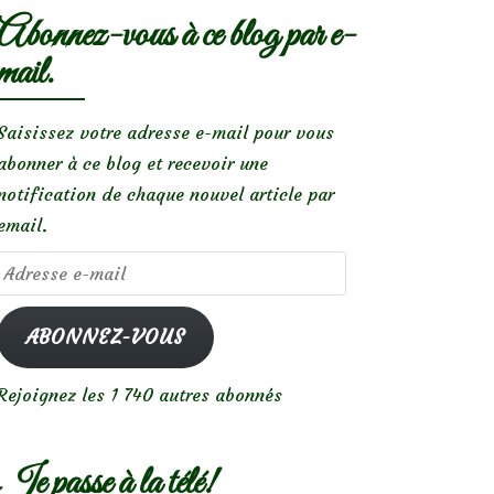
Abonnez-vous à ce blog par e-
mail.
Saisissez votre adresse e-mail pour vous
abonner à ce blog et recevoir une
notification de chaque nouvel article par
email.
Adresse
e-
mail
ABONNEZ-VOUS
Rejoignez les 1 740 autres abonnés
Je passe à la télé!