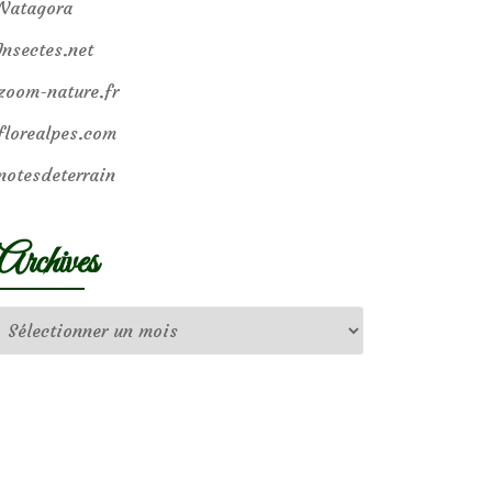
Natagora
Insectes.net
zoom-nature.fr
florealpes.com
notesdeterrain
Archives
Archives