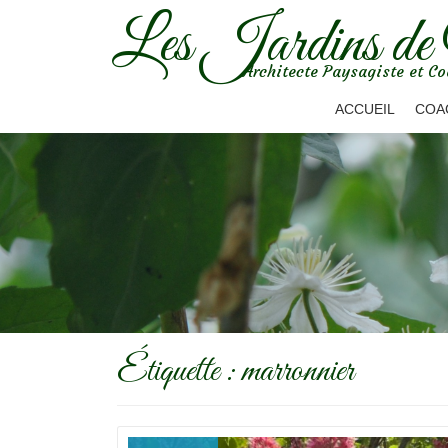
Les Jardins de
Aller
Architecte Paysagiste et Co
au
contenu
ACCUEIL
COA
Étiquette :
marronnier