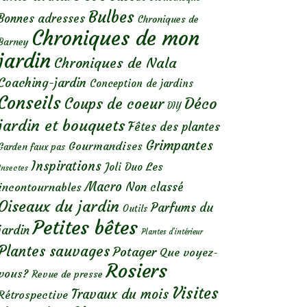
Bulbes
Bonnes adresses
Chroniques de
Chroniques de mon
Barney
jardin
Chroniques de Nala
Coaching-jardin
Conception de jardins
Conseils
Déco
Coups de coeur
DIY
jardin et bouquets
Fêtes des plantes
Grimpantes
Gourmandises
Garden faux pas
Inspirations
Les
Joli Duo
Insectes
Macro
Non classé
incontournables
Oiseaux du jardin
Parfums du
Outils
Petites bêtes
jardin
Plantes d’intérieur
Plantes sauvages
Potager
Que voyez-
Rosiers
vous?
Revue de presse
Visites
Travaux du mois
Rétrospective