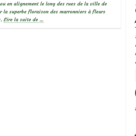
 ou en alignement le long des rues de la ville de
 la superbe floraison des marronniers à fleurs
à
s.
Lire la suite de
…
propos
deMarronnier
à
fleurs
roses-
rouges