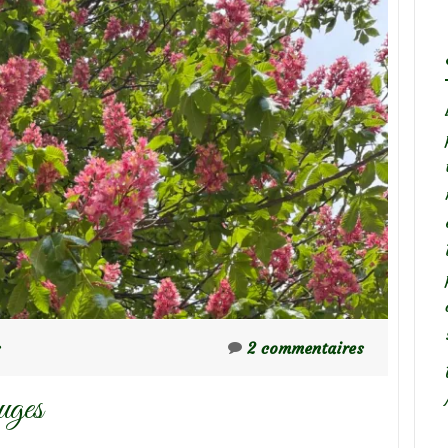
s
2 commentaires
uges