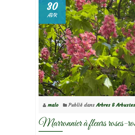
30
AVR
malo
Publié dans
Arbres & Arbuste
Marronnier à fleurs roses-ro