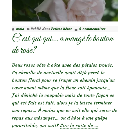
malo
Publié dans
Petites bêtes
9 commentaires
C’est qui qui… a mangé le bouton
de rose?
Deux roses côte à côte avec des pétales troués.
La chenille de noctuelle avait déjà percé le
bouton floral pour se frayer un chemin jusqu’au
cœur avant même que la fleur soit épanouie…
J’ai déniché la coupable mais de toute façon ce
qui est fait est fait, alors je la laisse terminer
son repas… À moins que ce soit elle qui serve de
repas aux mésanges… ou d’hôte à une guêpe
à
parasitoïde, qui sait?
Lire la suite de
…