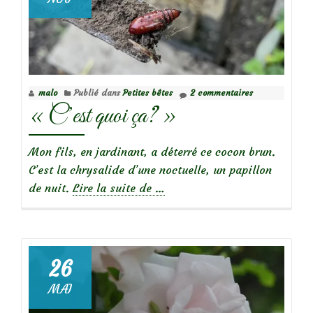
malo
Publié dans
Petites bêtes
2 commentaires
« C’est quoi ça? »
Mon fils, en jardinant, a déterré ce cocon brun.
C’est la chrysalide d’une noctuelle, un papillon
à
de nuit.
Lire la suite de
…
propos
de« C’est
quoi
ça? »
26
MAI