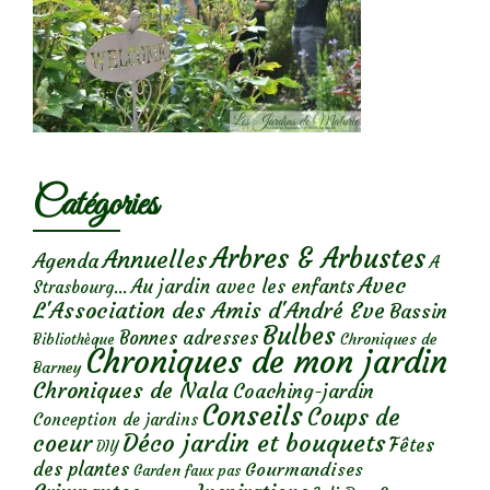
Catégories
Arbres & Arbustes
Annuelles
Agenda
A
Avec
Au jardin avec les enfants
Strasbourg...
L'Association des Amis d'André Eve
Bassin
Bulbes
Bonnes adresses
Chroniques de
Bibliothèque
Chroniques de mon jardin
Barney
Chroniques de Nala
Coaching-jardin
Conseils
Coups de
Conception de jardins
Déco jardin et bouquets
coeur
Fêtes
DIY
des plantes
Gourmandises
Garden faux pas