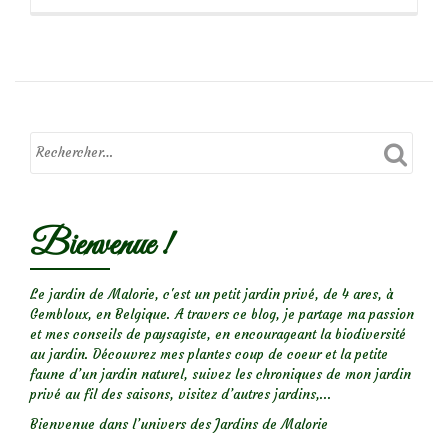
propos
deC’est
qui
qui…
a
mangé
le
bouton
de
Bienvenue !
rose?
Le jardin de Malorie, c'est un petit jardin privé, de 4 ares, à
Gembloux, en Belgique. A travers ce blog, je partage ma passion
et mes conseils de paysagiste, en encourageant la biodiversité
au jardin. Découvrez mes plantes coup de coeur et la petite
faune d’un jardin naturel, suivez les chroniques de mon jardin
privé au fil des saisons, visitez d’autres jardins,...
Bienvenue dans l’univers des Jardins de Malorie