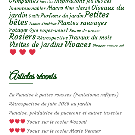
Grimpantes
Inspirations
Les
Joli Duo
Insectes
Oiseaux du
Macro
Non classé
incontournables
Petites
jardin
Parfums du jardin
Outils
bêtes
Plantes sauvages
Plantes d’intérieur
Potager
Que voyez-vous?
Revue de presse
Rosiers
Travaux du mois
Rétrospective
Vivaces
Visites de jardins
Vivaces couvre-sol
Articles récents
La Punaise à pattes rousses (Pentatoma rufipes)
Rétrospective de juin 2026 au jardin
Punaise, prédatrice de pucerons et autres insectes
Focus sur le rosier Nozomi
Focus sur le rosier Marie Dermar