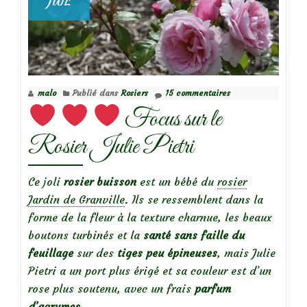
JUIL
Focus
sur
le
rosier
Petit
malo
Publié dans
Rosiers
15 commentaires
Bijou®
Focus sur le
(Eveminearo)
Rosier Julie Pietri
Ce joli
rosier buisson
est un bébé du
rosier
Jardin de Granville
. Ils se ressemblent dans la
forme de la fleur à la texture charnue, les beaux
boutons turbinés et la
santé sans faille du
feuillage
sur des
tiges peu épineuses
, mais Julie
Pietri a un port plus érigé et sa couleur est d’un
rose plus soutenu, avec un frais
parfum
d’agrumes
.