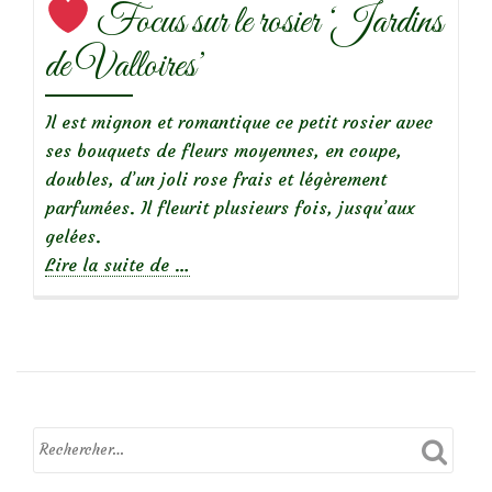
Focus sur le rosier ‘Jardins
de Valloires’
Il est mignon et romantique ce petit rosier avec
ses bouquets de fleurs moyennes, en coupe,
doubles, d’un joli rose frais et légèrement
parfumées. Il fleurit plusieurs fois, jusqu’aux
gelées.
à
Lire la suite de
…
propos
de
Focus
sur
le
rosier
‘Jardins