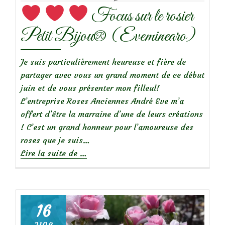
Focus sur le rosier
l’Ill
Petit Bijou® (Eveminearo)
Je suis particulièrement heureuse et fière de
partager avec vous un grand moment de ce début
juin et de vous présenter mon filleul!
L’entreprise Roses Anciennes André Eve m’a
offert d’être la marraine d’une de leurs créations
! C’est un grand honneur pour l’amoureuse des
roses que je suis…
à
Lire la suite de
…
propos
de
16