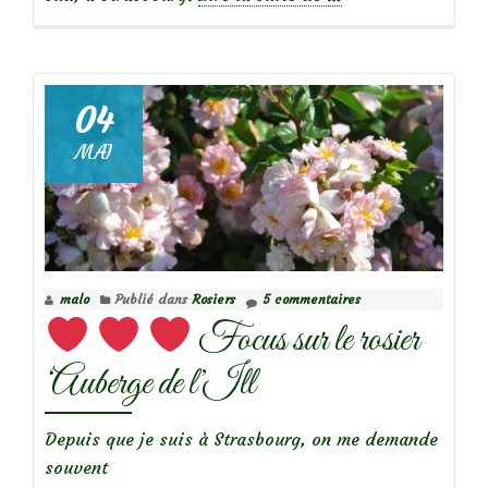
propos
de
04
MAI
Focus
sur
le
rosier
Yen
malo
Publié dans
Rosiers
5 commentaires
Baï
Focus sur le rosier
‘Auberge de l’Ill
Depuis que je suis à Strasbourg, on me demande
souvent