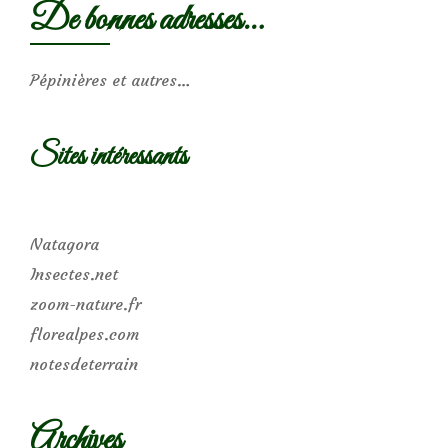
De bonnes adresses…
Pépinières et autres…
Sites intéressants
Natagora
Insectes.net
zoom-nature.fr
florealpes.com
notesdeterrain
Archives