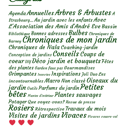
Arbres & Arbustes
Annuelles
Agenda
A
Avec
Au jardin avec les enfants
Strasbourg...
L'Association des Amis d'André Eve
Bassin
Bulbes
Bonnes adresses
Chroniques de
Bibliothèque
Chroniques de mon jardin
Barney
Chroniques de Nala
Coaching-jardin
Conseils
Coups de
Conception de jardins
Déco jardin et bouquets
coeur
Fêtes
DIY
des plantes
Gourmandises
Garden faux pas
Grimpantes
Inspirations
Les
Joli Duo
Insectes
Oiseaux du
Macro
Non classé
incontournables
Petites
jardin
Parfums du jardin
Outils
bêtes
Plantes sauvages
Plantes d’intérieur
Potager
Que voyez-vous?
Revue de presse
Rosiers
Travaux du mois
Rétrospective
Vivaces
Visites de jardins
Vivaces couvre-sol