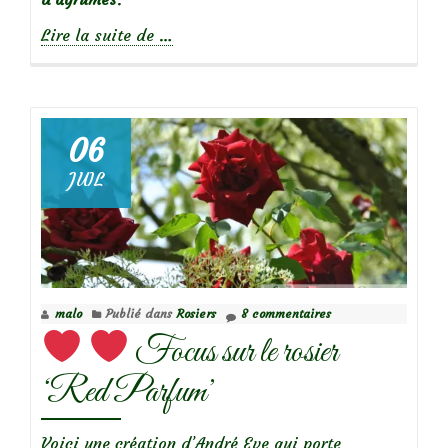
à
Lire la suite de
…
propos
de
06
JUIL
Focus
sur
le
Rosier
Julie
malo
Publié dans
Rosiers
8 commentaires
Pietri
Focus sur le rosier
‘Red Parfum’
Voici une création d’André Eve qui porte