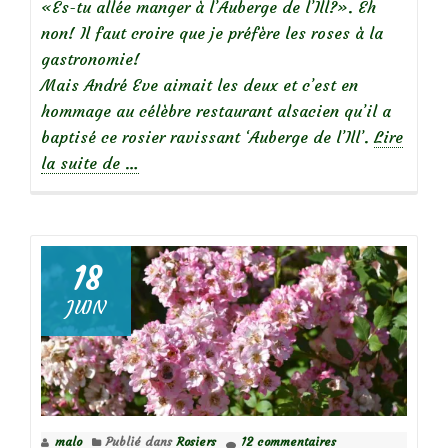
«Es-tu allée manger à l’Auberge de l’Ill?». Eh
non! Il faut croire que je préfère les roses à la
gastronomie!
Mais André Eve aimait les deux et c’est en
hommage au célèbre restaurant alsacien qu’il a
baptisé ce rosier ravissant ‘Auberge de l’Ill’.
Lire
à
la suite de
…
propos
de
18
JUIN
Focus
sur
le
rosier
‘Auberge
malo
Publié dans
Rosiers
12 commentaires
de