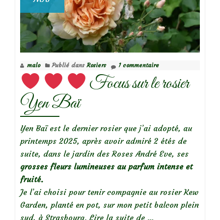
malo
Publié dans
Rosiers
1 commentaire
Focus sur le rosier
Yen Baï
Yen Baï est le dernier rosier que j’ai adopté, au
printemps 2025, après avoir admiré 2 étés de
suite, dans le jardin des Roses André Eve, ses
grosses fleurs lumineuses au parfum intense et
fruité.
Je l’ai choisi pour tenir compagnie au rosier Kew
Garden, planté en pot, sur mon petit balcon plein
à
sud, à Strasbourg.
Lire la suite de
…