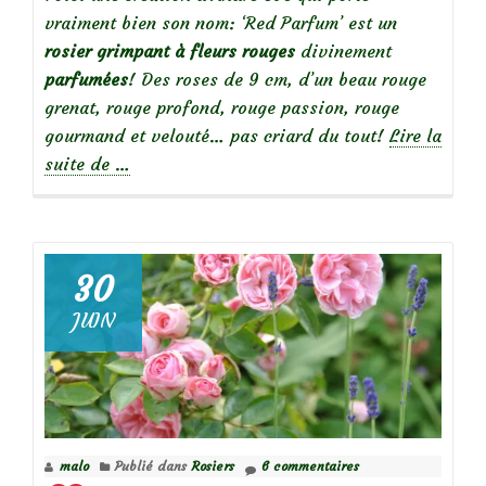
vraiment bien son nom: ‘Red Parfum’ est un
rosier grimpant à fleurs rouges
divinement
parfumées
! Des roses de 9 cm, d’un beau rouge
grenat, rouge profond, rouge passion, rouge
gourmand et velouté… pas criard du tout!
Lire la
à
suite de
…
propos
de
30
Focus
JUIN
sur
le
rosier
‘Red
Parfum’
malo
Publié dans
Rosiers
6 commentaires