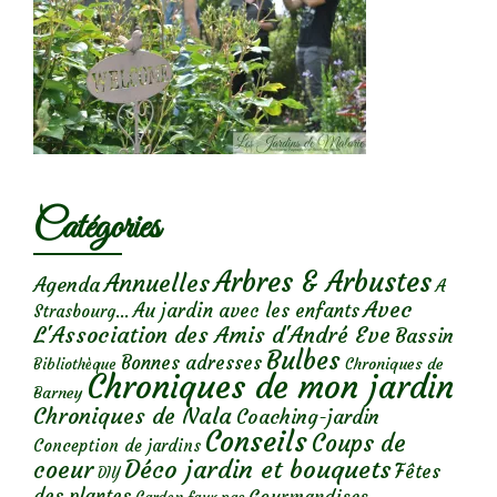
Catégories
Arbres & Arbustes
Annuelles
Agenda
A
Avec
Au jardin avec les enfants
Strasbourg...
L'Association des Amis d'André Eve
Bassin
Bulbes
Bonnes adresses
Chroniques de
Bibliothèque
Chroniques de mon jardin
Barney
Chroniques de Nala
Coaching-jardin
Conseils
Coups de
Conception de jardins
Déco jardin et bouquets
coeur
Fêtes
DIY
des plantes
Gourmandises