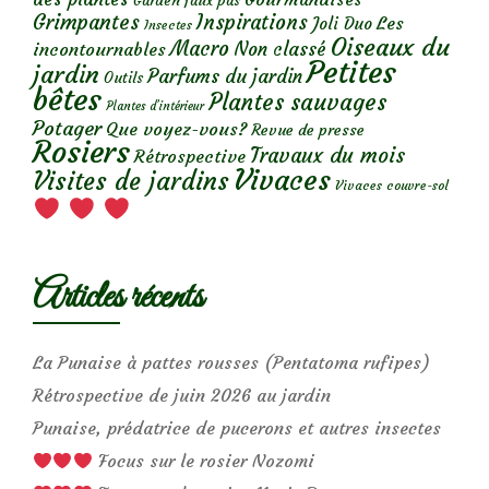
Garden faux pas
Grimpantes
Inspirations
Les
Joli Duo
Insectes
Oiseaux du
Macro
Non classé
incontournables
Petites
jardin
Parfums du jardin
Outils
bêtes
Plantes sauvages
Plantes d’intérieur
Potager
Que voyez-vous?
Revue de presse
Rosiers
Travaux du mois
Rétrospective
Vivaces
Visites de jardins
Vivaces couvre-sol
Articles récents
La Punaise à pattes rousses (Pentatoma rufipes)
Rétrospective de juin 2026 au jardin
Punaise, prédatrice de pucerons et autres insectes
Focus sur le rosier Nozomi