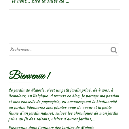
à
le vent…
Lire la suite de
…
propos
deLe
coton
blanc
des
peupliers
Bienvenue !
Le jardin de Malorie, c'est un petit jardin privé, de 4 ares, à
Gembloux, en Belgique. A travers ce blog, je partage ma passion
et mes conseils de paysagiste, en encourageant la biodiversité
au jardin. Découvrez mes plantes coup de coeur et la petite
faune d’un jardin naturel, suivez les chroniques de mon jardin
privé au fil des saisons, visitez d’autres jardins,...
Bienvenue dans l’univers des Jardins de Malorie