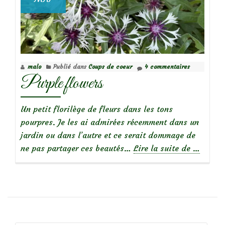
malo
Publié dans
Coups de coeur
4 commentaires
Purple flowers
Un petit florilège de fleurs dans les tons
pourpres. Je les ai admirées récemment dans un
jardin ou dans l’autre et ce serait dommage de
à
ne pas partager ces beautés…
Lire la suite de
…
propos
dePurple
flowers