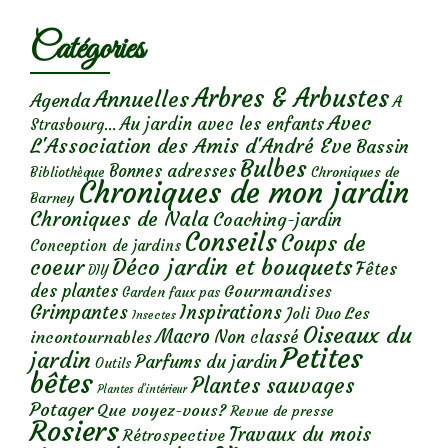
Catégories
Arbres & Arbustes
Annuelles
Agenda
A
Avec
Au jardin avec les enfants
Strasbourg...
L'Association des Amis d'André Eve
Bassin
Bulbes
Bonnes adresses
Chroniques de
Bibliothèque
Chroniques de mon jardin
Barney
Chroniques de Nala
Coaching-jardin
Conseils
Coups de
Conception de jardins
Déco jardin et bouquets
coeur
Fêtes
DIY
des plantes
Gourmandises
Garden faux pas
Grimpantes
Inspirations
Les
Joli Duo
Insectes
Oiseaux du
Macro
Non classé
incontournables
Petites
jardin
Parfums du jardin
Outils
bêtes
Plantes sauvages
Plantes d’intérieur
Potager
Que voyez-vous?
Revue de presse
Rosiers
Travaux du mois
Rétrospective