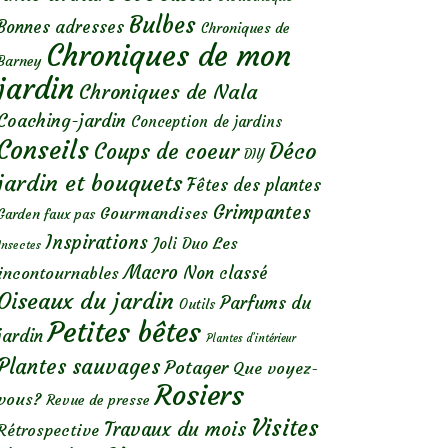
Bulbes
Bonnes adresses
Chroniques de
Chroniques de mon
Barney
jardin
Chroniques de Nala
Coaching-jardin
Conception de jardins
Conseils
Déco
Coups de coeur
DIY
jardin et bouquets
Fêtes des plantes
Grimpantes
Gourmandises
Garden faux pas
Inspirations
Les
Joli Duo
Insectes
Macro
Non classé
incontournables
Oiseaux du jardin
Parfums du
Outils
Petites bêtes
jardin
Plantes d’intérieur
Plantes sauvages
Potager
Que voyez-
Rosiers
vous?
Revue de presse
Visites
Travaux du mois
Rétrospective