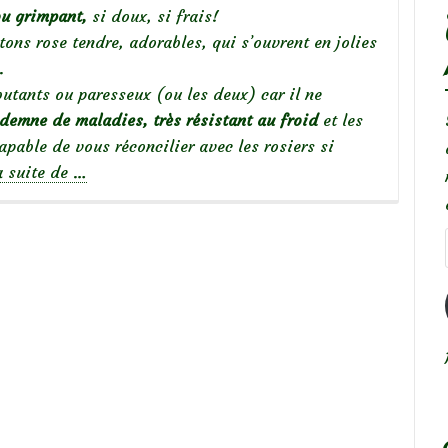
ou grimpant,
si doux, si frais!
ns rose tendre, adorables, qui s’ouvrent en jolies
.
ébutants ou paresseux (ou les deux) car il ne
demne de maladies, très résistant au froid
et les
capable de vous réconcilier avec les rosiers si
à
a suite de
…
propos
de
Focus
sur
le
rosier
‘Apfelblute’