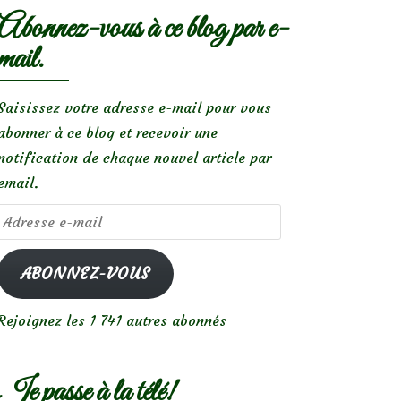
Abonnez-vous à ce blog par e-
mail.
Saisissez votre adresse e-mail pour vous
abonner à ce blog et recevoir une
notification de chaque nouvel article par
email.
Adresse
e-
mail
ABONNEZ-VOUS
Rejoignez les 1 741 autres abonnés
Je passe à la télé!