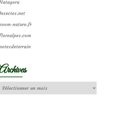
Natagora
Insectes.net
zoom-nature.fr
florealpes.com
notesdeterrain
Archives
Archives