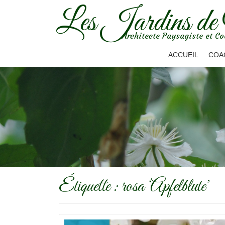
Les Jardins de
Aller
Architecte Paysagiste et Co
au
contenu
ACCUEIL
COA
Étiquette :
rosa ‘Apfelblute’