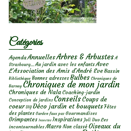
Catégories
Arbres & Arbustes
Annuelles
Agenda
A
Avec
Au jardin avec les enfants
Strasbourg...
L'Association des Amis d'André Eve
Bassin
Bulbes
Bonnes adresses
Chroniques de
Bibliothèque
Chroniques de mon jardin
Barney
Chroniques de Nala
Coaching-jardin
Conseils
Coups de
Conception de jardins
Déco jardin et bouquets
coeur
Fêtes
DIY
des plantes
Gourmandises
Garden faux pas
Grimpantes
Inspirations
Les
Joli Duo
Insectes
Oiseaux du
Macro
Non classé
incontournables