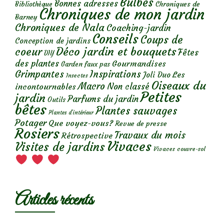
Bulbes
Bonnes adresses
Chroniques de
Bibliothèque
Chroniques de mon jardin
Barney
Chroniques de Nala
Coaching-jardin
Conseils
Coups de
Conception de jardins
Déco jardin et bouquets
coeur
Fêtes
DIY
des plantes
Gourmandises
Garden faux pas
Grimpantes
Inspirations
Les
Joli Duo
Insectes
Oiseaux du
Macro
Non classé
incontournables
Petites
jardin
Parfums du jardin
Outils
bêtes
Plantes sauvages
Plantes d’intérieur
Potager
Que voyez-vous?
Revue de presse
Rosiers
Travaux du mois
Rétrospective
Vivaces
Visites de jardins
Vivaces couvre-sol
Articles récents