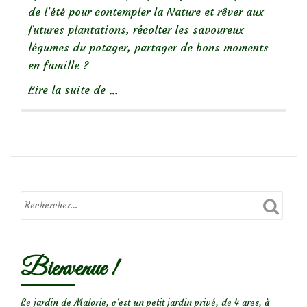
de l’été pour contempler la Nature et rêver aux
futures plantations, récolter les savoureux
légumes du potager, partager de bons moments
en famille ?
à
Lire la suite de
…
propos
deQue
faire
au
jardin
en
juillet/août
?
Farniente!
Bienvenue !
Le jardin de Malorie, c'est un petit jardin privé, de 4 ares, à