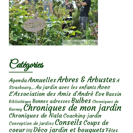
Catégories
Arbres & Arbustes
Annuelles
Agenda
A
Avec
Au jardin avec les enfants
Strasbourg...
L'Association des Amis d'André Eve
Bassin
Bulbes
Bonnes adresses
Chroniques de
Bibliothèque
Chroniques de mon jardin
Barney
Chroniques de Nala
Coaching-jardin
Conseils
Coups de
Conception de jardins
Déco jardin et bouquets
coeur
Fêtes
DIY