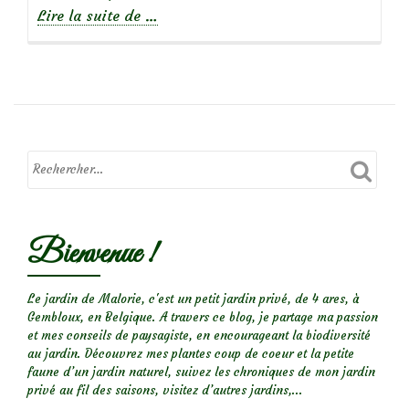
à
Lire la suite de
…
propos
deVéronique
rampante
:
une
mignonne
aux
fleurs
bleu
Bienvenue !
azur
Le jardin de Malorie, c'est un petit jardin privé, de 4 ares, à
Gembloux, en Belgique. A travers ce blog, je partage ma passion
et mes conseils de paysagiste, en encourageant la biodiversité
au jardin. Découvrez mes plantes coup de coeur et la petite
faune d’un jardin naturel, suivez les chroniques de mon jardin
privé au fil des saisons, visitez d’autres jardins,...