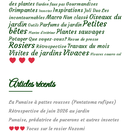
des plantes
Gourmandises
Garden faux pas
Grimpantes
Inspirations
Les
Joli Duo
Insectes
Oiseaux du
Macro
Non classé
incontournables
Petites
jardin
Parfums du jardin
Outils
bêtes
Plantes sauvages
Plantes d’intérieur
Potager
Que voyez-vous?
Revue de presse
Rosiers
Travaux du mois
Rétrospective
Vivaces
Visites de jardins
Vivaces couvre-sol
Articles récents
La Punaise à pattes rousses (Pentatoma rufipes)
Rétrospective de juin 2026 au jardin
Punaise, prédatrice de pucerons et autres insectes
Focus sur le rosier Nozomi