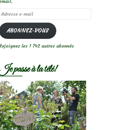
email.
Adresse
e-
mail
ABONNEZ-VOUS
Rejoignez les 1 742 autres abonnés
Je passe à la télé!