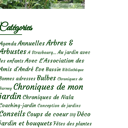
Catégories
Arbres &
Annuelles
Agenda
Arbustes
Au jardin avec
A Strasbourg...
Avec L'Association des
les enfants
Amis d'André Eve
Bassin
Bibliothèque
Bulbes
Bonnes adresses
Chroniques de
Chroniques de mon
Barney
jardin
Chroniques de Nala
Coaching-jardin
Conception de jardins
Conseils
Déco
Coups de coeur
DIY
jardin et bouquets
Fêtes des plantes