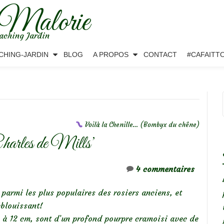
 Malorie
aching Jardin
CHING-JARDIN
BLOG
A PROPOS
CONTACT
#CAFAITT
Voilà la Chenille… (Bombyx du chêne)
Charles de Mills’
4 commentaires
 parmi les plus populaires des rosiers anciens, et
éblouissant!
9 à 12 cm, sont d’un profond pourpre cramoisi avec de