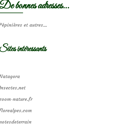
De bonnes adresses…
Pépinières et autres…
Sites intéressants
Natagora
Insectes.net
zoom-nature.fr
florealpes.com
notesdeterrain