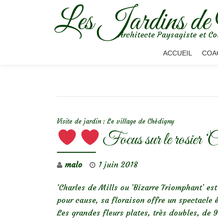
Les Jardins de
Aller
Architecte Paysagiste et Co
au
contenu
ACCUEIL
COA
NAVIGATION DE L’ARTICLE
Visite de jardin : Le village de Chédigny
Focus sur le rosier ‘
malo
1 juin 2018
‘Charles de Mills ou ‘Bizarre Triomphant’ est
pour cause, sa floraison offre un spectacle 
Les grandes fleurs plates, très doubles, de 