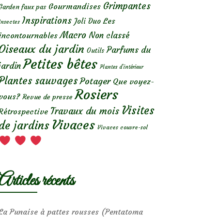
Grimpantes
Gourmandises
Garden faux pas
Inspirations
Les
Joli Duo
Insectes
Macro
Non classé
incontournables
Oiseaux du jardin
Parfums du
Outils
Petites bêtes
jardin
Plantes d’intérieur
Plantes sauvages
Potager
Que voyez-
Rosiers
vous?
Revue de presse
Visites
Travaux du mois
Rétrospective
Vivaces
de jardins
Vivaces couvre-sol
Articles récents
La Punaise à pattes rousses (Pentatoma