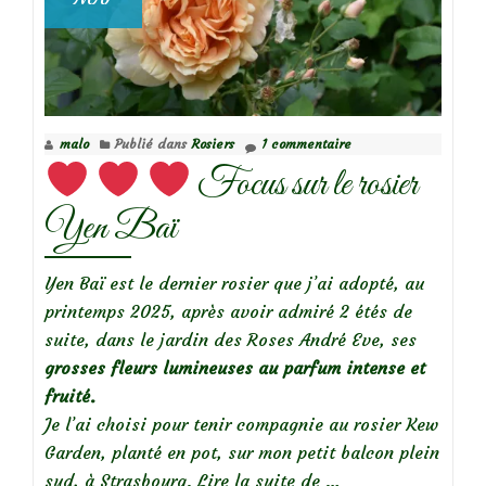
malo
Publié dans
Rosiers
1 commentaire
Focus sur le rosier
Yen Baï
Yen Baï est le dernier rosier que j’ai adopté, au
printemps 2025, après avoir admiré 2 étés de
suite, dans le jardin des Roses André Eve, ses
grosses fleurs lumineuses au parfum intense et
fruité.
Je l’ai choisi pour tenir compagnie au rosier Kew
Garden, planté en pot, sur mon petit balcon plein
à
sud, à Strasbourg.
Lire la suite de
…