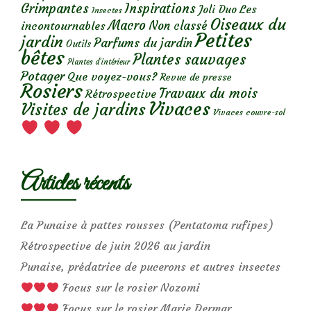
Grimpantes
Inspirations
Les
Joli Duo
Insectes
Oiseaux du
Macro
Non classé
incontournables
Petites
jardin
Parfums du jardin
Outils
bêtes
Plantes sauvages
Plantes d’intérieur
Potager
Que voyez-vous?
Revue de presse
Rosiers
Travaux du mois
Rétrospective
Vivaces
Visites de jardins
Vivaces couvre-sol
Articles récents
La Punaise à pattes rousses (Pentatoma rufipes)
Rétrospective de juin 2026 au jardin
Punaise, prédatrice de pucerons et autres insectes
Focus sur le rosier Nozomi
Focus sur le rosier Marie Dermar