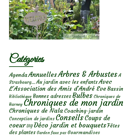
Catégories
Arbres & Arbustes
Annuelles
Agenda
A
Avec
Au jardin avec les enfants
Strasbourg...
L'Association des Amis d'André Eve
Bassin
Bulbes
Bonnes adresses
Chroniques de
Bibliothèque
Chroniques de mon jardin
Barney
Chroniques de Nala
Coaching-jardin
Conseils
Coups de
Conception de jardins
Déco jardin et bouquets
coeur
Fêtes
DIY
des plantes
Gourmandises
Garden faux pas