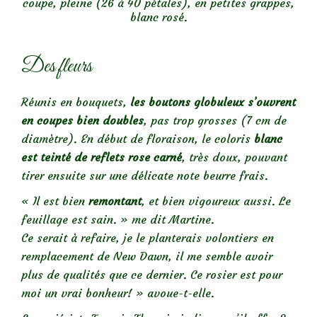
coupe, pleine (26 à 40 pétales), en petites grappes,
blanc rosé.
Des fleurs
Réunis en bouquets,
les boutons globuleux s’ouvrent
en coupes bien doubles
, pas trop grosses (7 cm de
diamètre). En début de floraison, le coloris
blanc
est teinté de reflets rose carné
, très doux, pouvant
tirer ensuite sur une délicate note beurre frais.
« Il est bien
remontant
, et bien vigoureux aussi. Le
feuillage est sain. » me dit Martine.
Ce serait à refaire, je le planterais volontiers en
remplacement de New Dawn, il me semble avoir
plus de qualités que ce dernier. Ce rosier est pour
moi un vrai bonheur! » avoue-t-elle.