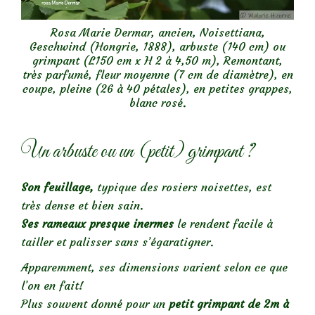
Rosa Marie Dermar, ancien, Noisettiana,
Geschwind (Hongrie, 1888), arbuste (140 cm) ou
grimpant (L150 cm x H 2 à 4,50 m), Remontant,
très parfumé, fleur moyenne (7 cm de diamètre), en
coupe, pleine (26 à 40 pétales), en petites grappes,
blanc rosé.
Un arbuste ou un (petit) grimpant ?
Son feuillage,
typique des rosiers noisettes, est
très dense et bien sain.
Ses rameaux presque inermes
le rendent facile à
tailler et palisser sans s’égaratigner.
Apparemment, ses dimensions varient selon ce que
l’on en fait!
Plus souvent donné pour un
petit grimpant de 2m à