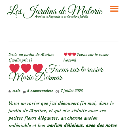
Les Jardins de Malorie
DÉ
Aller
Architecte Paysagiste et Coaching Jardin
au
LA
contenu
NA
NAVIGATION DE L’ARTICLE
Visite au jardin de Martine
Focus sur le rosier
(jardin privé)
Nozomi
Focus sur le rosier
Marie Dermar
7 juillet 2026
malo
6 commentaires
Voici un rosier que j’ai découvert fin mai, dans le
jardin de Martine, et qui m’a séduite avec ses
petites fleurs élégantes, au charme ancien
indéniable et leur
parfum délicieux, avec des notes