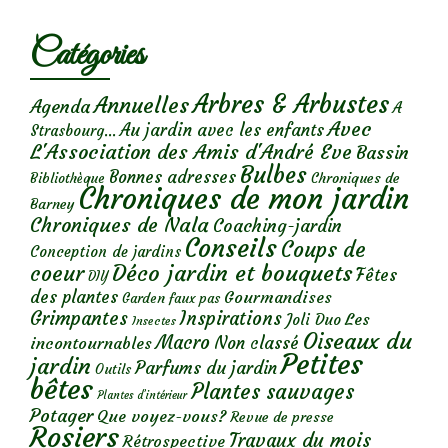
Catégories
Arbres & Arbustes
Annuelles
Agenda
A
Avec
Au jardin avec les enfants
Strasbourg...
L'Association des Amis d'André Eve
Bassin
Bulbes
Bonnes adresses
Chroniques de
Bibliothèque
Chroniques de mon jardin
Barney
Chroniques de Nala
Coaching-jardin
Conseils
Coups de
Conception de jardins
Déco jardin et bouquets
coeur
Fêtes
DIY
des plantes
Gourmandises
Garden faux pas
Grimpantes
Inspirations
Les
Joli Duo
Insectes
Oiseaux du
Macro
Non classé
incontournables
Petites
jardin
Parfums du jardin
Outils
bêtes
Plantes sauvages
Plantes d’intérieur
Potager
Que voyez-vous?
Revue de presse
Rosiers
Travaux du mois
Rétrospective