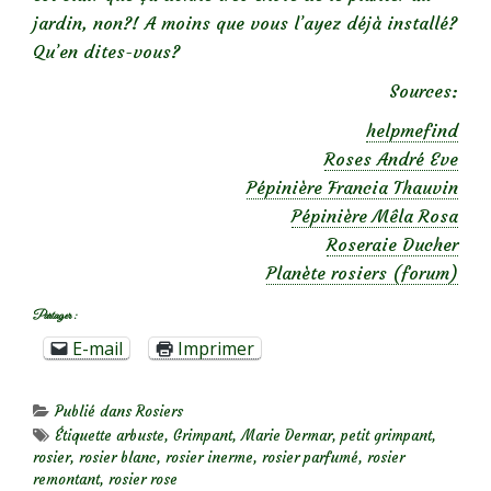
jardin, non?! A moins que vous l’ayez déjà installé?
Qu’en dites-vous?
Sources:
helpmefind
Roses André Eve
Pépinière Francia Thauvin
Pépinière Mêla Rosa
Roseraie Ducher
Planète rosiers (forum)
Partager :
E-mail
Imprimer
Publié dans
Rosiers
Étiquette
arbuste
,
Grimpant
,
Marie Dermar
,
petit grimpant
,
rosier
,
rosier blanc
,
rosier inerme
,
rosier parfumé
,
rosier
remontant
,
rosier rose