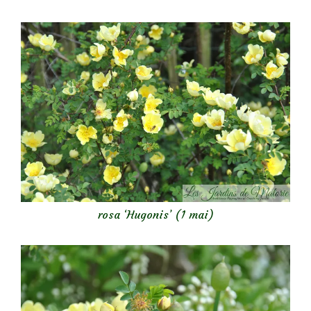
rosa ‘Hugonis’ (1 mai)