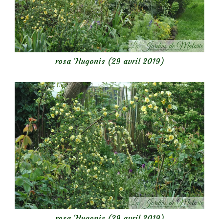
rosa ‘Hugonis (29 avril 2019)
rosa ‘Hugonis (29 avril 2019)