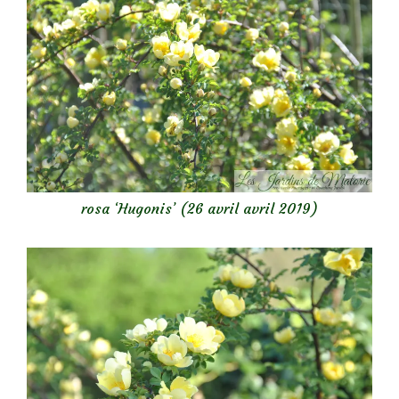
rosa ‘Hugonis’ (26 avril avril 2019)