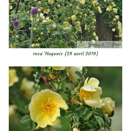
rosa ‘Hugonis (29 avril 2019)