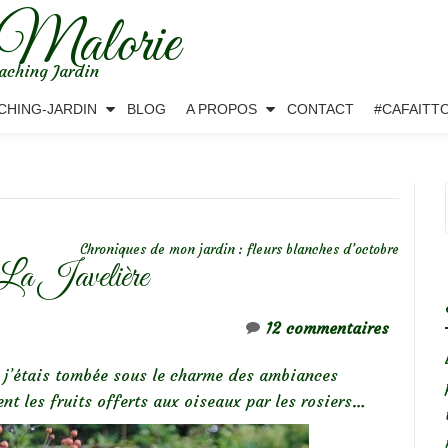
 Malorie
aching Jardin
CHING-JARDIN
BLOG
A PROPOS
CONTACT
#CAFAITT
Chroniques de mon jardin : fleurs blanches d’octobre
 La Javelière
12 commentaires
, j’étais tombée sous le charme des ambiances
t les fruits offerts aux oiseaux par les rosiers…