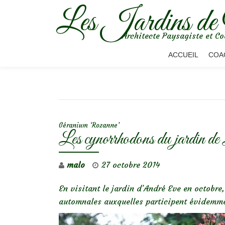
Les Jardins de
Aller
Architecte Paysagiste et Co
au
contenu
ACCUEIL
COA
NAVIGATION DE L’ARTICLE
Géranium ‘Rozanne’
Les cynorrhodons du jardin de
malo
27 octobre 2014
En visitant le jardin d’André Eve en octobre
automnales auxquelles participent évidemmen