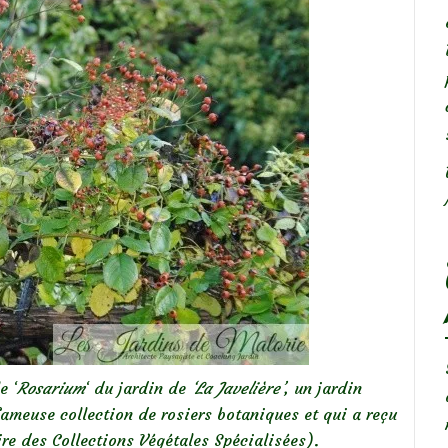
e ‘
Rosarium
‘ du jardin de
‘La Javelière’
, un jardin
ameuse collection de rosiers botaniques et qui a reçu
ire des Collections Végétales Spécialisées).