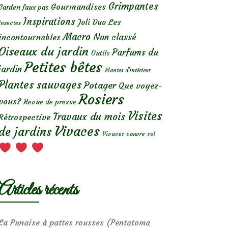
Grimpantes
Gourmandises
Garden faux pas
Inspirations
Les
Joli Duo
Insectes
Macro
Non classé
incontournables
Oiseaux du jardin
Parfums du
Outils
Petites bêtes
jardin
Plantes d’intérieur
Plantes sauvages
Potager
Que voyez-
Rosiers
vous?
Revue de presse
Visites
Travaux du mois
Rétrospective
Vivaces
de jardins
Vivaces couvre-sol
Articles récents
La Punaise à pattes rousses (Pentatoma