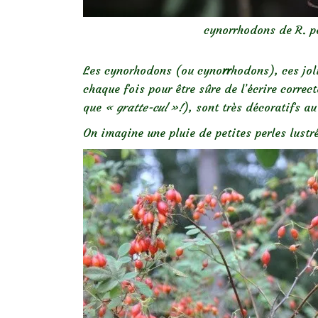
cynorrhodons de R. p
Les cynorhodons (ou cyno
rr
hodons), ces jol
chaque fois pour être sûre de l’écrire correc
que
« gratte-cul »!
), sont très décoratifs au
On imagine une pluie de petites perles lustr