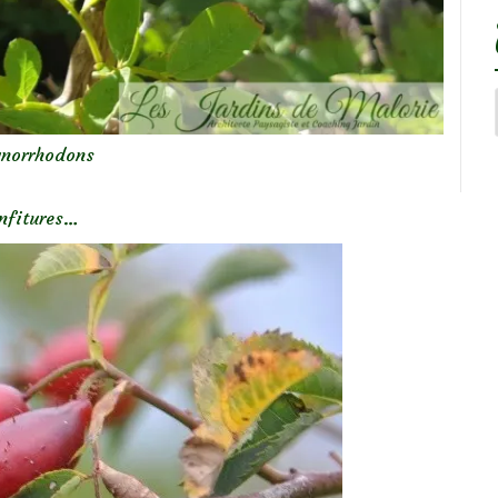
ynorrhodons
onfitures…