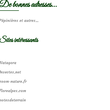
De bonnes adresses…
Pépinières et autres…
Sites intéressants
Natagora
Insectes.net
zoom-nature.fr
florealpes.com
notesdeterrain