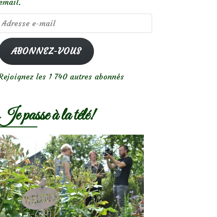
email.
Adresse
e-
mail
ABONNEZ-VOUS
Rejoignez les 1 740 autres abonnés
Je passe à la télé!