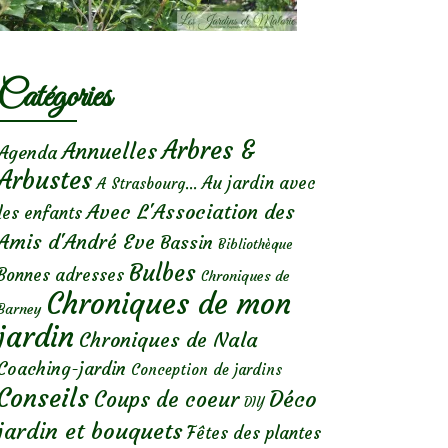
Catégories
Arbres &
Annuelles
Agenda
Arbustes
Au jardin avec
A Strasbourg...
Avec L'Association des
les enfants
Amis d'André Eve
Bassin
Bibliothèque
Bulbes
Bonnes adresses
Chroniques de
Chroniques de mon
Barney
jardin
Chroniques de Nala
Coaching-jardin
Conception de jardins
Conseils
Déco
Coups de coeur
DIY
jardin et bouquets
Fêtes des plantes