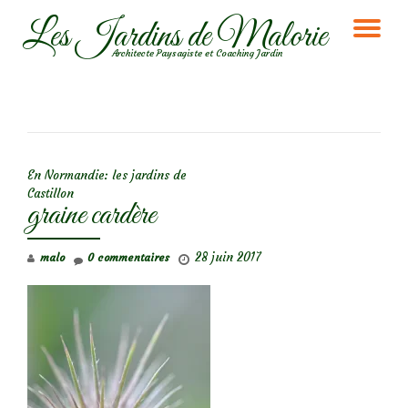
Les Jardins de Malorie
DÉ
Aller
Architecte Paysagiste et Coaching Jardin
au
LA
contenu
NA
NAVIGATION DE L’ARTICLE
En Normandie: les jardins de
Castillon
graine cardère
28 juin 2017
malo
0 commentaires