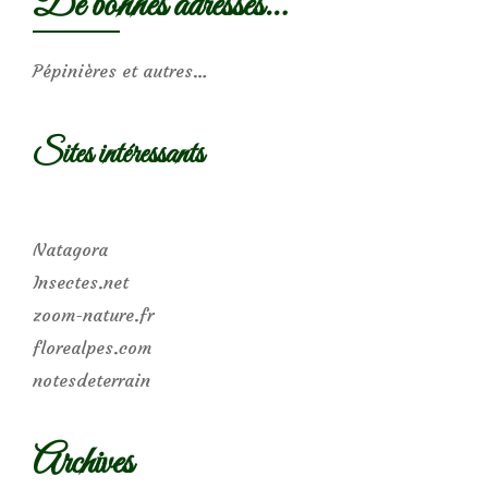
De bonnes adresses…
Pépinières et autres…
Sites intéressants
Natagora
Insectes.net
zoom-nature.fr
florealpes.com
notesdeterrain
Archives