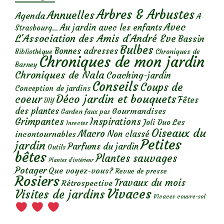
Arbres & Arbustes
Annuelles
Agenda
A
Avec
Au jardin avec les enfants
Strasbourg...
L'Association des Amis d'André Eve
Bassin
Bulbes
Bonnes adresses
Chroniques de
Bibliothèque
Chroniques de mon jardin
Barney
Chroniques de Nala
Coaching-jardin
Conseils
Coups de
Conception de jardins
Déco jardin et bouquets
coeur
Fêtes
DIY
des plantes
Gourmandises
Garden faux pas
Grimpantes
Inspirations
Les
Joli Duo
Insectes
Oiseaux du
Macro
Non classé
incontournables
Petites
jardin
Parfums du jardin
Outils
bêtes
Plantes sauvages
Plantes d’intérieur
Potager
Que voyez-vous?
Revue de presse
Rosiers
Travaux du mois
Rétrospective
Vivaces
Visites de jardins
Vivaces couvre-sol