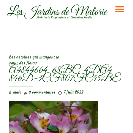
Les Jardins de Malorie
DÉ
Aller
Architecte Paysagiste et Coaching Jardin
au
LA
contenu
NA
NAVIGATION DE L’ARTICLE
Les cétoines qui mangent le
cœur des fleurs
A4844664-68BC-4DA4-
846D-3CF807FC45BE
7 juin 2022
malo
0 commentaires