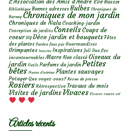
L'Association des Amis d'André Eve
Bassin
Bulbes
Bonnes adresses
Chroniques de
Bibliothèque
Chroniques de mon jardin
Barney
Chroniques de Nala
Coaching-jardin
Conseils
Coups de
Conception de jardins
Déco jardin et bouquets
coeur
Fêtes
DIY
des plantes
Gourmandises
Garden faux pas
Grimpantes
Inspirations
Les
Joli Duo
Insectes
Oiseaux du
Macro
Non classé
incontournables
Petites
jardin
Parfums du jardin
Outils
bêtes
Plantes sauvages
Plantes d’intérieur
Potager
Que voyez-vous?
Revue de presse
Rosiers
Travaux du mois
Rétrospective
Vivaces
Visites de jardins
Vivaces couvre-sol
Articles récents