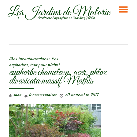
Les Jardins de Malorie
DÉ
Aller
Architecte Paysagiste et Coaching Jardin
au
LA
contenu
NA
NAVIGATION DE L’ARTICLE
Mes incontournables : Les
euphorbes, tout pour plaire!
euphorbe chameleon, acer, phlox
divaricata massif Mathis
20 novembre 2017
sven
0 commentaires