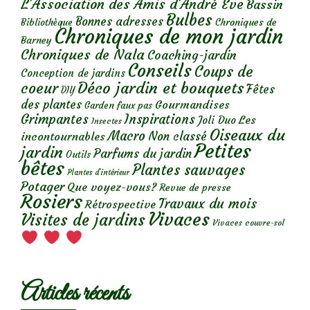
L'Association des Amis d'André Eve
Bassin
Bulbes
Bonnes adresses
Chroniques de
Bibliothèque
Chroniques de mon jardin
Barney
Chroniques de Nala
Coaching-jardin
Conseils
Coups de
Conception de jardins
Déco jardin et bouquets
coeur
Fêtes
DIY
des plantes
Gourmandises
Garden faux pas
Grimpantes
Inspirations
Les
Joli Duo
Insectes
Oiseaux du
Macro
Non classé
incontournables
Petites
jardin
Parfums du jardin
Outils
bêtes
Plantes sauvages
Plantes d’intérieur
Potager
Que voyez-vous?
Revue de presse
Rosiers
Travaux du mois
Rétrospective
Vivaces
Visites de jardins
Vivaces couvre-sol
Articles récents