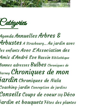
Catégories
Arbres &
Annuelles
Agenda
Arbustes
Au jardin avec
A Strasbourg...
Avec L'Association des
les enfants
Amis d'André Eve
Bassin
Bibliothèque
Bulbes
Bonnes adresses
Chroniques de
Chroniques de mon
Barney
jardin
Chroniques de Nala
Coaching-jardin
Conception de jardins
Conseils
Déco
Coups de coeur
DIY
jardin et bouquets
Fêtes des plantes