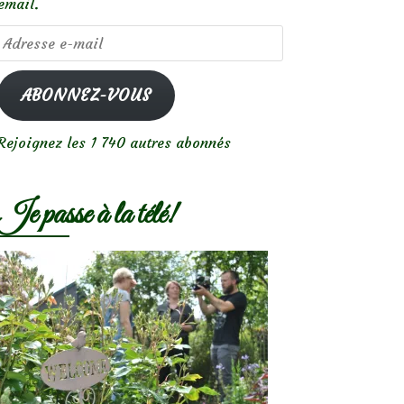
email.
Adresse
e-
mail
ABONNEZ-VOUS
Rejoignez les 1 740 autres abonnés
Je passe à la télé!