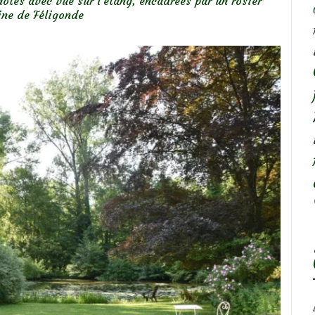
hôtes avec vue sur l’étang, encadrées par un rosier
ine de Féligonde