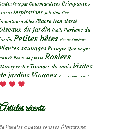
Grimpantes
Gourmandises
Garden faux pas
Inspirations
Les
Joli Duo
Insectes
Macro
Non classé
incontournables
Oiseaux du jardin
Parfums du
Outils
Petites bêtes
jardin
Plantes d’intérieur
Plantes sauvages
Potager
Que voyez-
Rosiers
vous?
Revue de presse
Visites
Travaux du mois
Rétrospective
Vivaces
de jardins
Vivaces couvre-sol
Articles récents
La Punaise à pattes rousses (Pentatoma