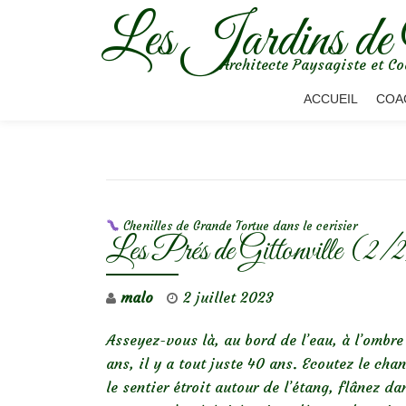
Les Jardins de
Aller
Architecte Paysagiste et Co
au
contenu
ACCUEIL
COA
NAVIGATION DE L’ARTICLE
Chenilles de Grande Tortue dans le cerisier
Les Prés de Gittonville (2/
malo
2 juillet 2023
Asseyez-vous là, au bord de l’eau, à l’ombre
ans, il y a tout juste 40 ans. Ecoutez le ch
le sentier étroit autour de l’étang, flânez dan