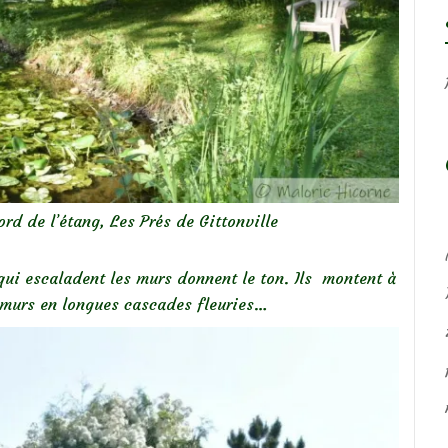
rd de l’étang, Les Prés de Gittonville
s qui escaladent les murs donnent le ton. Ils montent à
 murs en longues cascades fleuries…