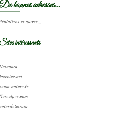
De bonnes adresses…
Pépinières et autres…
Sites intéressants
Natagora
Insectes.net
zoom-nature.fr
florealpes.com
notesdeterrain