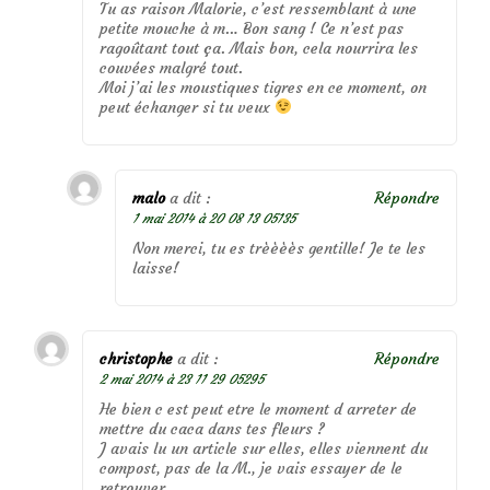
Tu as raison Malorie, c’est ressemblant à une
petite mouche à m… Bon sang ! Ce n’est pas
ragoûtant tout ça. Mais bon, cela nourrira les
couvées malgré tout.
Moi j’ai les moustiques tigres en ce moment, on
peut échanger si tu veux
malo
a dit :
Répondre
1 mai 2014 à 20 08 13 05135
Non merci, tu es trèèèès gentille! Je te les
laisse!
christophe
a dit :
Répondre
2 mai 2014 à 23 11 29 05295
He bien c est peut etre le moment d arreter de
mettre du caca dans tes fleurs ?
J avais lu un article sur elles, elles viennent du
compost, pas de la M., je vais essayer de le
retrouver…