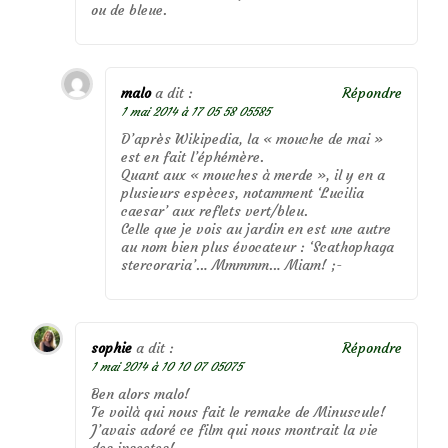
ou de bleue.
malo
a dit :
Répondre
1 mai 2014 à 17 05 58 05585
D’après Wikipedia, la « mouche de mai »
est en fait l’éphémère.
Quant aux « mouches à merde », il y en a
plusieurs espèces, notamment ‘Lucilia
caesar’ aux reflets vert/bleu.
Celle que je vois au jardin en est une autre
au nom bien plus évocateur : ‘Scathophaga
stercoraria’… Mmmmm… Miam! ;-
sophie
a dit :
Répondre
1 mai 2014 à 10 10 07 05075
Ben alors malo!
Te voilà qui nous fait le remake de Minuscule!
J’avais adoré ce film qui nous montrait la vie
des insectes!