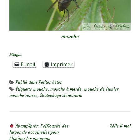
mouche
Partager :
E-mail
Imprimer
Publié dans
Petites bêtes
Étiquette
mouche
,
mouche à merde
,
mouche de fumier
,
mouche rousse
,
Scatophaga stercoraria
NAVIGATION DE L’ARTICLE
Avant/Après: l’efficacité des
Zélie & moi
larves de coccinelles pour
éliminer les pucerons