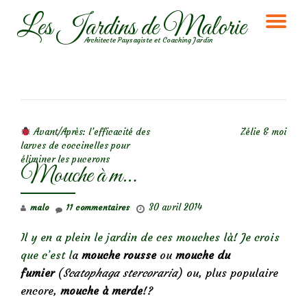
Les Jardins de Malorie
DÉ
Aller
Architecte Paysagiste et Coaching Jardin
au
LA
contenu
NA
NAVIGATION DE L’ARTICLE
Avant/Après: l’efficacité des
Zélie & moi
larves de coccinelles pour
éliminer les pucerons
Mouche à m…
30 avril 2014
malo
11 commentaires
Il y en a plein le jardin de ces mouches là! Je crois
que c’est l
a
mouche rousse
ou
mouche du
fumier
(
Scatophaga stercoraria
) ou, plus populaire
encore,
mouche à merde
!?