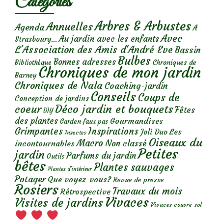
Catégories
Arbres & Arbustes
Annuelles
Agenda
A
Avec
Au jardin avec les enfants
Strasbourg...
L'Association des Amis d'André Eve
Bassin
Bulbes
Bonnes adresses
Chroniques de
Bibliothèque
Chroniques de mon jardin
Barney
Chroniques de Nala
Coaching-jardin
Conseils
Coups de
Conception de jardins
Déco jardin et bouquets
coeur
Fêtes
DIY
des plantes
Gourmandises
Garden faux pas
Grimpantes
Inspirations
Les
Joli Duo
Insectes
Oiseaux du
Macro
Non classé
incontournables
Petites
jardin
Parfums du jardin
Outils
bêtes
Plantes sauvages
Plantes d’intérieur
Potager
Que voyez-vous?
Revue de presse
Rosiers
Travaux du mois
Rétrospective
Vivaces
Visites de jardins
Vivaces couvre-sol