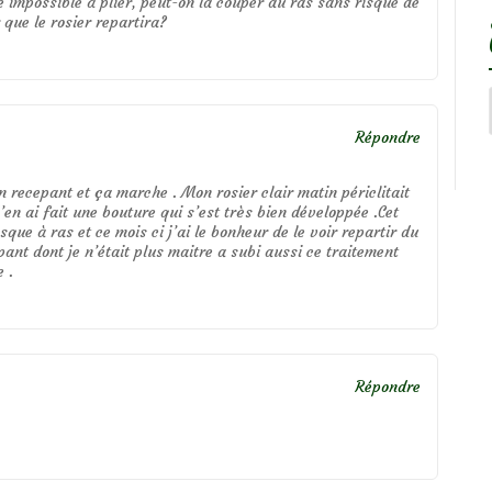
e impossible à plier, peut-on la couper au ras sans risque de
 que le rosier repartira?
Répondre
en recepant et ça marche . Mon rosier clair matin périclitait
’en ai fait une bouture qui s’est très bien développée .Cet
esque à ras et ce mois ci j’ai le bonheur de le voir repartir du
ant dont je n’était plus maitre a subi aussi ce traitement
 .
Répondre