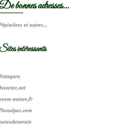
De bonnes adresses…
Pépinières et autres…
Sites intéressants
Natagora
Insectes.net
zoom-nature.fr
florealpes.com
notesdeterrain