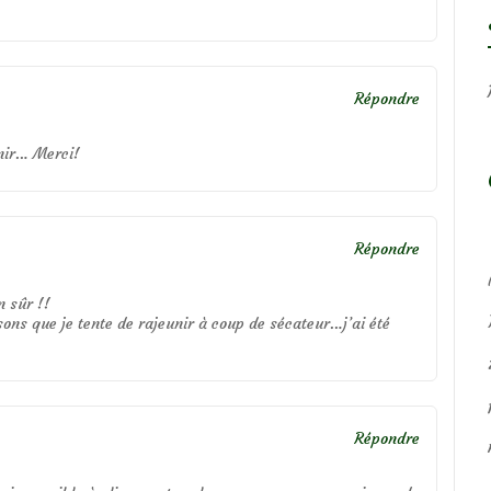
Répondre
nir… Merci!
Répondre
n sûr !!
ssons que je tente de rajeunir à coup de sécateur…j’ai été
Répondre