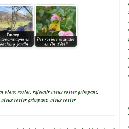
Barney
’accompagne en
Des rosiers malades
oaching-jardin
en fin d’été?
un vieux rosier
,
rajeunir vieux rosier grimpant
,
r vieux rosier grimpant
,
vieux rosier