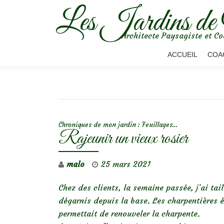
Les Jardins de
Aller
Architecte Paysagiste et Co
au
contenu
ACCUEIL
COA
NAVIGATION DE L’ARTICLE
Chroniques de mon jardin : Feuillages…
Rajeunir un vieux rosier
malo
25 mars 2021
Chez des clients, la semaine passée, j’ai ta
dégarnis depuis la base. Les charpentières 
permettait de renouveler la charpente.