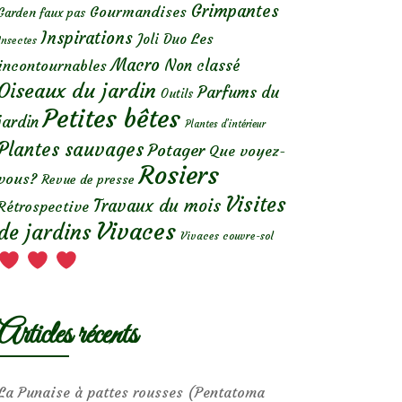
Grimpantes
Gourmandises
Garden faux pas
Inspirations
Les
Joli Duo
Insectes
Macro
Non classé
incontournables
Oiseaux du jardin
Parfums du
Outils
Petites bêtes
jardin
Plantes d’intérieur
Plantes sauvages
Potager
Que voyez-
Rosiers
vous?
Revue de presse
Visites
Travaux du mois
Rétrospective
Vivaces
de jardins
Vivaces couvre-sol
Articles récents
La Punaise à pattes rousses (Pentatoma