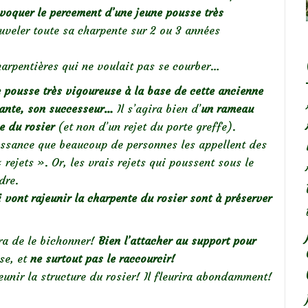
voquer le percement d’une jeune pousse très
uveler toute sa charpente sur 2 ou 3 années
harpentières qui ne voulait pas se courber…
 pousse très vigoureuse à la base de cette ancienne
çante, son successeur…
Il s’agira bien d’
un rameau
e du rosier
(et non d’un rejet du porte greffe).
uissance que beaucoup de personnes les appellent des
ejets ». Or, les vrais rejets qui poussent sous le
dre.
vont rajeunir la charpente du rosier sont à préserver
ra de le bichonner!
Bien l’attacher au support pour
sse, et
ne surtout pas le raccourcir!
eunir la structure du rosier! Il fleurira abondamment!