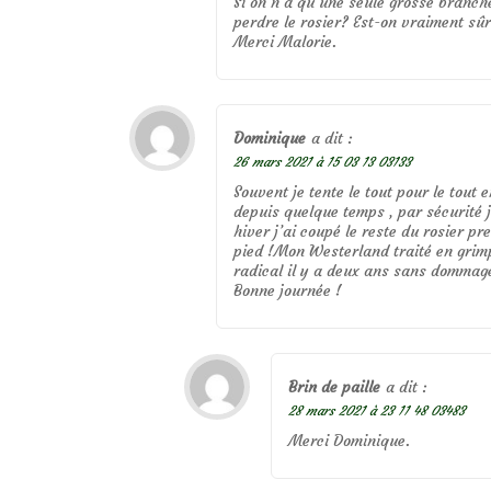
Si on n’a qu’une seule grosse branch
perdre le rosier? Est-on vraiment sûr
Merci Malorie.
Dominique
a dit :
26 mars 2021 à 15 03 13 03133
Souvent je tente le tout pour le tout 
depuis quelque temps , par sécurité j
hiver j’ai coupé le reste du rosier pr
pied !Mon Westerland traité en grimp
radical il y a deux ans sans dommage
Bonne journée !
Brin de paille
a dit :
28 mars 2021 à 23 11 48 03483
Merci Dominique.