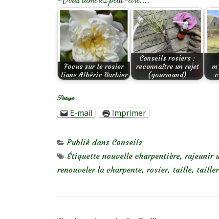
Vous aimerez peut-être...:
Conseils rosiers :
Focus sur le rosier
reconnaître un rejet
m
liane Albéric Barbier
(gourmand)
c
Partager :
E-mail
Imprimer
Publié dans
Conseils
Étiquette
nouvelle charpentière
,
rajeunir 
renouveler la charpente
,
rosier
,
taille
,
taille
NAVIGATION DE L’ARTICLE