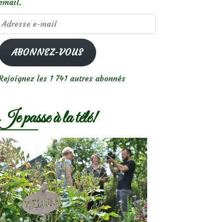
email.
Adresse
e-
mail
ABONNEZ-VOUS
Rejoignez les 1 741 autres abonnés
Je passe à la télé!