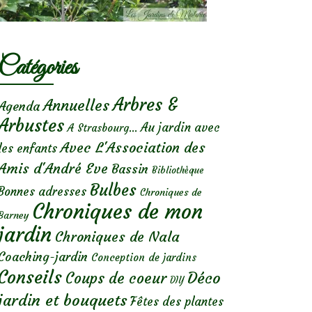
Catégories
Arbres &
Annuelles
Agenda
Arbustes
Au jardin avec
A Strasbourg...
Avec L'Association des
les enfants
Amis d'André Eve
Bassin
Bibliothèque
Bulbes
Bonnes adresses
Chroniques de
Chroniques de mon
Barney
jardin
Chroniques de Nala
Coaching-jardin
Conception de jardins
Conseils
Déco
Coups de coeur
DIY
jardin et bouquets
Fêtes des plantes