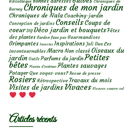
Bulbes
Bonnes adresses
Chroniques de
Bibliothèque
Chroniques de mon jardin
Barney
Chroniques de Nala
Coaching-jardin
Conseils
Coups de
Conception de jardins
Déco jardin et bouquets
coeur
Fêtes
DIY
des plantes
Gourmandises
Garden faux pas
Grimpantes
Inspirations
Les
Joli Duo
Insectes
Oiseaux du
Macro
Non classé
incontournables
Petites
jardin
Parfums du jardin
Outils
bêtes
Plantes sauvages
Plantes d’intérieur
Potager
Que voyez-vous?
Revue de presse
Rosiers
Travaux du mois
Rétrospective
Vivaces
Visites de jardins
Vivaces couvre-sol
Articles récents