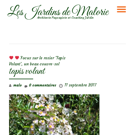
Les Jardins de Malorie
DÉ
Aller
Architecte Paysagiste et Coaching Jardin
au
LA
contenu
NA
NAVIGATION DE L’ARTICLE
Focus sur le rosier ‘Tapis
Volant’, un beau couvre-sol
tapis volant
11 septembre 2017
malo
0 commentaires