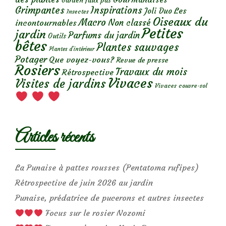
Garden faux pas
Grimpantes
Inspirations
Les
Joli Duo
Insectes
Oiseaux du
Macro
Non classé
incontournables
Petites
jardin
Parfums du jardin
Outils
bêtes
Plantes sauvages
Plantes d’intérieur
Potager
Que voyez-vous?
Revue de presse
Rosiers
Travaux du mois
Rétrospective
Vivaces
Visites de jardins
Vivaces couvre-sol
Articles récents
La Punaise à pattes rousses (Pentatoma rufipes)
Rétrospective de juin 2026 au jardin
Punaise, prédatrice de pucerons et autres insectes
Focus sur le rosier Nozomi