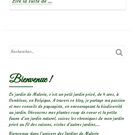
à
Lire la suite de
…
propos
deSur
les
fleurs
de
circe…
Bienvenue !
Le jardin de Malorie, c'est un petit jardin privé, de 4 ares, à
Gembloux, en Belgique. A travers ce blog, je partage ma passion
et mes conseils de paysagiste, en encourageant la biodiversité
au jardin. Découvrez mes plantes coup de coeur et la petite
faune d’un jardin naturel, suivez les chroniques de mon jardin
privé au fil des saisons, visitez d’autres jardins,...
Bienvenue dans l’univers des Jardins de Malorie