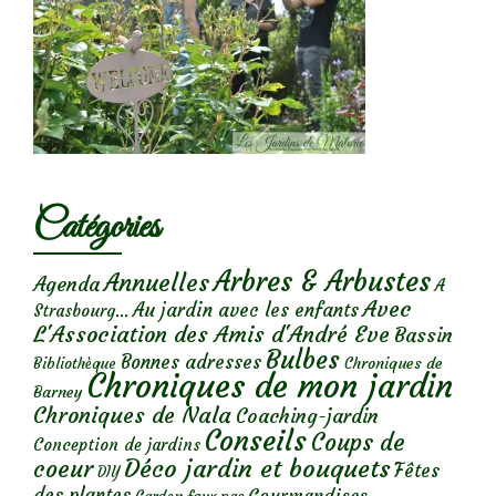
Catégories
Arbres & Arbustes
Annuelles
Agenda
A
Avec
Au jardin avec les enfants
Strasbourg...
L'Association des Amis d'André Eve
Bassin
Bulbes
Bonnes adresses
Chroniques de
Bibliothèque
Chroniques de mon jardin
Barney
Chroniques de Nala
Coaching-jardin
Conseils
Coups de
Conception de jardins
Déco jardin et bouquets
coeur
Fêtes
DIY
des plantes
Gourmandises