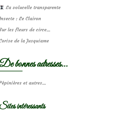
La volucelle transparente
Insecte : Le Clairon
Sur les fleurs de circe…
Corise de la Jusquiame
De bonnes adresses…
Pépinières et autres…
Sites intéressants