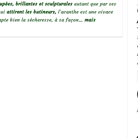
pées, brillantes et sculpturales
autant que par ses
qui
attirent les butineurs,
l’acanthe est une vivace
dapte bien la sécheresse, à sa façon…
mais
os
anthes,
hiques
riantes!