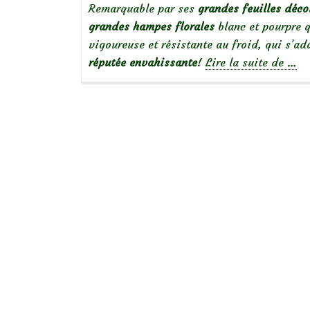
Remarquable par ses
grandes feuilles décou
grandes hampes florales
blanc et pourpre 
vigoureuse et résistante au froid, qui s’a
à
réputée
envahissante
!
Lire la suite de
…
prop
deAc
grap
et
luxu