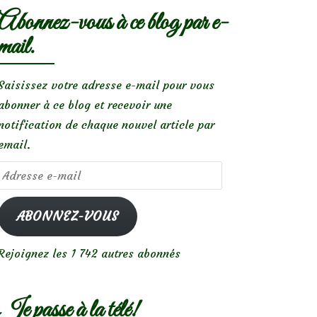
Abonnez-vous à ce blog par e-
mail.
Saisissez votre adresse e-mail pour vous
abonner à ce blog et recevoir une
notification de chaque nouvel article par
email.
Adresse
e-
mail
ABONNEZ-VOUS
Rejoignez les 1 742 autres abonnés
Je passe à la télé!