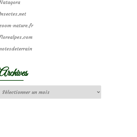
Natagora
Insectes.net
zoom-nature.fr
florealpes.com
notesdeterrain
Archives
Archives