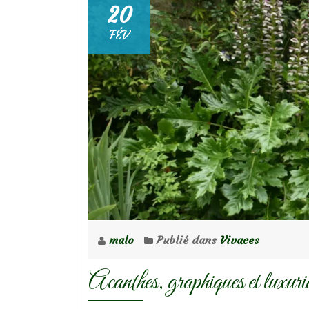
20
FÉV
malo
Publié dans
Vivaces
Acanthes, graphiques et luxuri