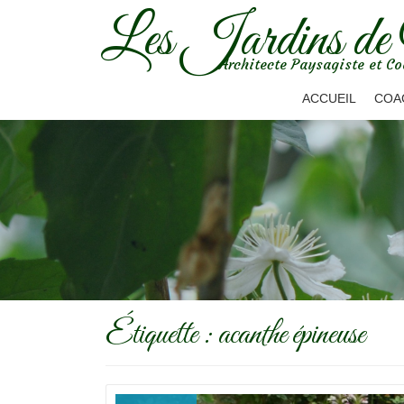
Les Jardins de
Aller
Architecte Paysagiste et Co
au
contenu
ACCUEIL
COA
Étiquette :
acanthe épineuse