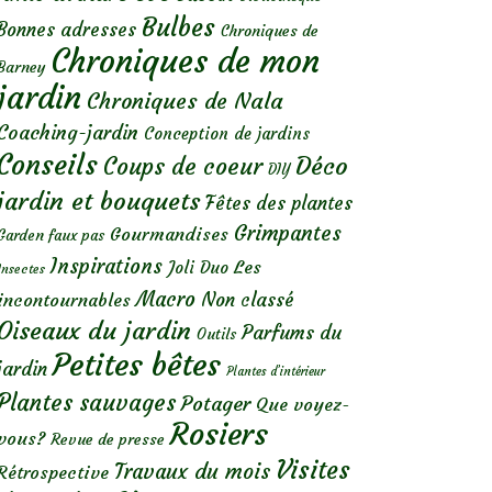
Bulbes
Bonnes adresses
Chroniques de
Chroniques de mon
Barney
jardin
Chroniques de Nala
Coaching-jardin
Conception de jardins
Conseils
Déco
Coups de coeur
DIY
jardin et bouquets
Fêtes des plantes
Grimpantes
Gourmandises
Garden faux pas
Inspirations
Les
Joli Duo
Insectes
Macro
Non classé
incontournables
Oiseaux du jardin
Parfums du
Outils
Petites bêtes
jardin
Plantes d’intérieur
Plantes sauvages
Potager
Que voyez-
Rosiers
vous?
Revue de presse
Visites
Travaux du mois
Rétrospective