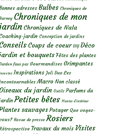
Bulbes
Bonnes adresses
Chroniques de
Chroniques de mon
Barney
jardin
Chroniques de Nala
Coaching-jardin
Conception de jardins
Conseils
Déco
Coups de coeur
DIY
jardin et bouquets
Fêtes des plantes
Grimpantes
Gourmandises
Garden faux pas
Inspirations
Les
Joli Duo
Insectes
Macro
Non classé
incontournables
Oiseaux du jardin
Parfums du
Outils
Petites bêtes
jardin
Plantes d’intérieur
Plantes sauvages
Potager
Que voyez-
Rosiers
vous?
Revue de presse
Visites
Travaux du mois
Rétrospective