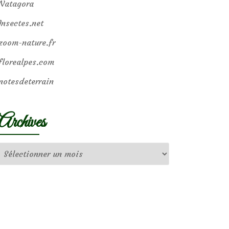
Natagora
Insectes.net
zoom-nature.fr
florealpes.com
notesdeterrain
Archives
Archives