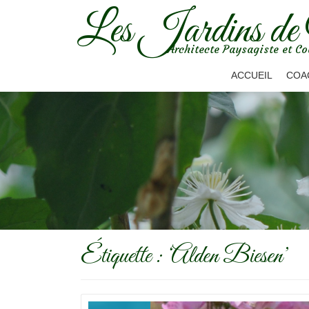
Les Jardins de
Aller
Architecte Paysagiste et Co
au
contenu
ACCUEIL
COA
Étiquette :
‘Alden Biesen’