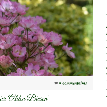
4 commentaires
ier ‘Alden Biesen’