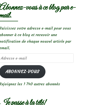
Abonnez-vous à ce blog par e-
mail.
Saisissez votre adresse e-mail pour vous
abonner à ce blog et recevoir une
notification de chaque nouvel article par
email.
Adresse
e-
mail
ABONNEZ-VOUS
Rejoignez les 1 740 autres abonnés
Je passe à la télé!