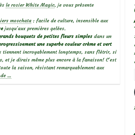
rès
le rosier White Magic
, je vous présente
siers moschata
: facile de culture, insensible aux
se
jusqu’aux premières gelées.
grands bouquets de petites fleurs simples
dans un
progressivement une superbe couleur crème et vert
tiennent incroyablement longtemps, sans flétrir, si
es, et je dirais même plus encore à la fanaison! C’est
oute la saison, résistant remarquablement aux
à
e de
…
propos
de
Focus
sur