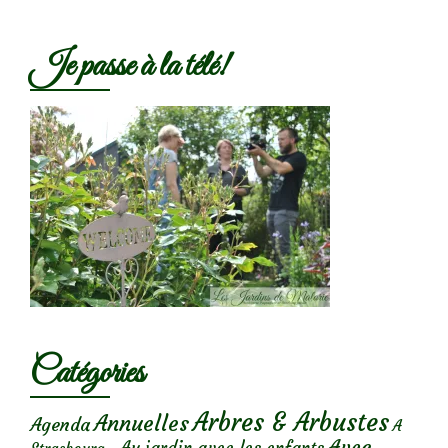
Je passe à la télé!
Catégories
Arbres & Arbustes
Annuelles
Agenda
A
Avec