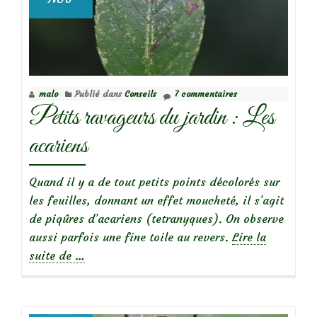
malo
Publié dans
Conseils
7 commentaires
Petits ravageurs du jardin : Les
acariens
Quand il y a de tout petits points décolorés sur
les feuilles, donnant un effet moucheté, il s’agit
de piqûres d’acariens (tetranyques). On observe
aussi parfois une fine toile au revers.
Lire la
à
suite de
…
propos
dePetits
ravageurs