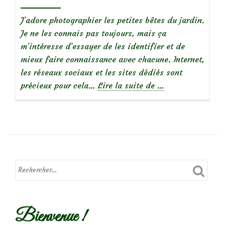
J’adore photographier les petites bêtes du jardin.
Je ne les connais pas toujours, mais ça
m’intéresse d’essayer de les identifier et de
mieux faire connaissance avec chacune. Internet,
les réseaux sociaux et les sites dédiés sont
à
précieux pour cela…
Lire la suite de
…
propos
de
Macro
d’insectes
:
Drôles
de
bêtes!
Bienvenue !
(2)