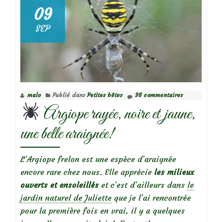
du
09
jardin
SEP
:
Les
acariens
malo
Publié dans
Petites bêtes
36 commentaires
Argiope rayée, noire et jaune,
une belle araignée!
L’Argiope frelon est une espèce d’araignée
encore rare chez nous. Elle apprécie
les milieux
ouverts et ensoleillés
et c’est d’ailleurs dans
le
jardin naturel de Juliette
que je l’ai rencontrée
pour la première fois en vrai, il y a quelques