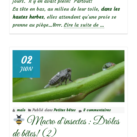
jours. Il y en avait plein! Partout!
La tête en bas, au milieu de leur toile,
dans les
hautes herbes
, elles attendent qu’une proie se
à
prenne au piège…Brrr.
Lire la suite de
…
propos
de
Argiope
02
rayée,
JUIN
noire
et
jaune,
une
belle
malo
Publié dans
Petites bêtes
8 commentaires
araignée!
Macro d’insectes : Drôles
de bêtes! (2)