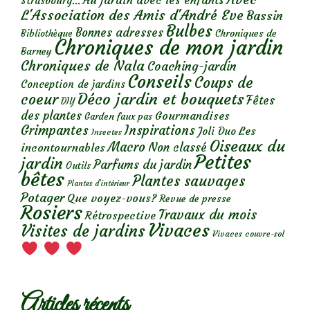
Au jardin avec les enfants
Strasbourg...
L'Association des Amis d'André Eve
Bassin
Bulbes
Bonnes adresses
Chroniques de
Bibliothèque
Chroniques de mon jardin
Barney
Chroniques de Nala
Coaching-jardin
Conseils
Coups de
Conception de jardins
Déco jardin et bouquets
coeur
Fêtes
DIY
des plantes
Gourmandises
Garden faux pas
Grimpantes
Inspirations
Les
Joli Duo
Insectes
Oiseaux du
Macro
Non classé
incontournables
Petites
jardin
Parfums du jardin
Outils
bêtes
Plantes sauvages
Plantes d’intérieur
Potager
Que voyez-vous?
Revue de presse
Rosiers
Travaux du mois
Rétrospective
Vivaces
Visites de jardins
Vivaces couvre-sol
Articles récents