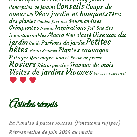
Conseils
Coups de
Conception de jardins
Déco jardin et bouquets
coeur
Fêtes
DIY
des plantes
Gourmandises
Garden faux pas
Grimpantes
Inspirations
Les
Joli Duo
Insectes
Oiseaux du
Macro
Non classé
incontournables
Petites
jardin
Parfums du jardin
Outils
bêtes
Plantes sauvages
Plantes d’intérieur
Potager
Que voyez-vous?
Revue de presse
Rosiers
Travaux du mois
Rétrospective
Vivaces
Visites de jardins
Vivaces couvre-sol
Articles récents
La Punaise à pattes rousses (Pentatoma rufipes)
Rétrospective de juin 2026 au jardin