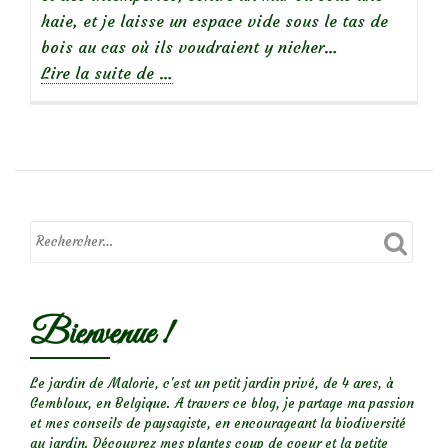
haie, et je laisse un espace vide sous le tas de
bois au cas où ils voudraient y nicher…
à
Lire la suite de
…
propos
de
Un
hérisson
dans
mon
jardin…
Bienvenue !
Le jardin de Malorie, c'est un petit jardin privé, de 4 ares, à
Gembloux, en Belgique. A travers ce blog, je partage ma passion
et mes conseils de paysagiste, en encourageant la biodiversité
au jardin. Découvrez mes plantes coup de coeur et la petite