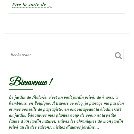
à
Lire la suite de
…
propos
deCoccinelle
à
14
points
blancs
Bienvenue !
Le jardin de Malorie, c'est un petit jardin privé, de 4 ares, à
Gembloux, en Belgique. A travers ce blog, je partage ma passion
et mes conseils de paysagiste, en encourageant la biodiversité
au jardin. Découvrez mes plantes coup de coeur et la petite
faune d’un jardin naturel, suivez les chroniques de mon jardin
privé au fil des saisons, visitez d’autres jardins,...