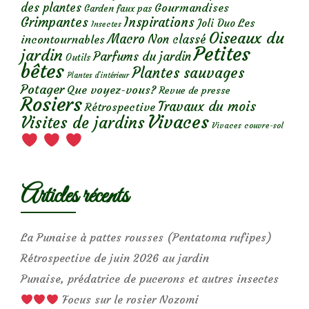
des plantes
Gourmandises
Garden faux pas
Grimpantes
Inspirations
Les
Joli Duo
Insectes
Oiseaux du
Macro
Non classé
incontournables
Petites
jardin
Parfums du jardin
Outils
bêtes
Plantes sauvages
Plantes d’intérieur
Potager
Que voyez-vous?
Revue de presse
Rosiers
Travaux du mois
Rétrospective
Vivaces
Visites de jardins
Vivaces couvre-sol
Articles récents
La Punaise à pattes rousses (Pentatoma rufipes)
Rétrospective de juin 2026 au jardin
Punaise, prédatrice de pucerons et autres insectes
Focus sur le rosier Nozomi