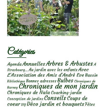
Catégories
Arbres & Arbustes
Annuelles
Agenda
A
Avec
Au jardin avec les enfants
Strasbourg...
L'Association des Amis d'André Eve
Bassin
Bulbes
Bonnes adresses
Chroniques de
Bibliothèque
Chroniques de mon jardin
Barney
Chroniques de Nala
Coaching-jardin
Conseils
Coups de
Conception de jardins
Déco jardin et bouquets
coeur
Fêtes
DIY