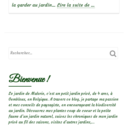
à
la garder au jardin…
Lire la suite de
…
propos
deBelles
sauvageonnes
:
la
cardamine
hérissée
Bienvenue !
Le jardin de Malorie, c'est un petit jardin privé, de 4 ares, à
Gembloux, en Belgique. A travers ce blog, je partage ma passion
et mes conseils de paysagiste, en encourageant la biodiversité
au jardin. Découvrez mes plantes coup de coeur et la petite
faune d’un jardin naturel, suivez les chroniques de mon jardin
privé au fil des saisons, visitez d’autres jardins,...