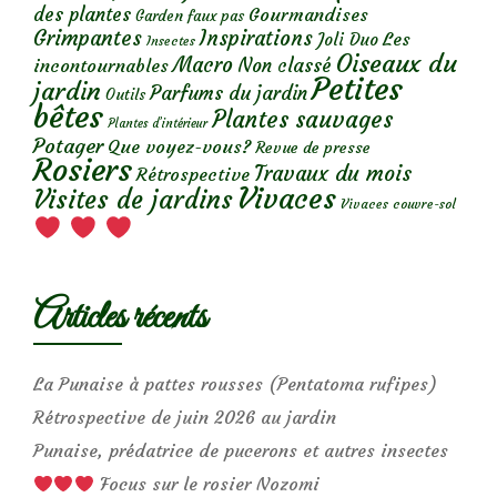
des plantes
Gourmandises
Garden faux pas
Grimpantes
Inspirations
Les
Joli Duo
Insectes
Oiseaux du
Macro
Non classé
incontournables
Petites
jardin
Parfums du jardin
Outils
bêtes
Plantes sauvages
Plantes d’intérieur
Potager
Que voyez-vous?
Revue de presse
Rosiers
Travaux du mois
Rétrospective
Vivaces
Visites de jardins
Vivaces couvre-sol
Articles récents
La Punaise à pattes rousses (Pentatoma rufipes)
Rétrospective de juin 2026 au jardin
Punaise, prédatrice de pucerons et autres insectes
Focus sur le rosier Nozomi