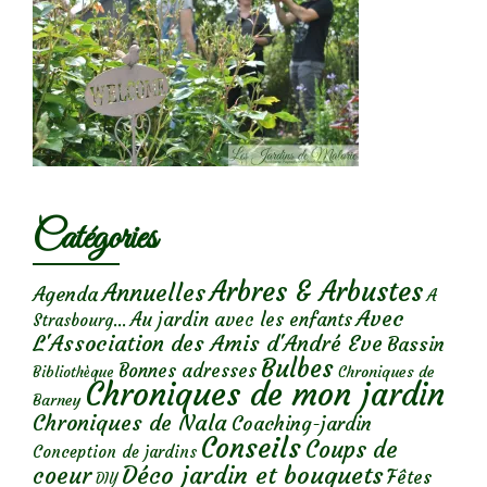
Catégories
Arbres & Arbustes
Annuelles
Agenda
A
Avec
Au jardin avec les enfants
Strasbourg...
L'Association des Amis d'André Eve
Bassin
Bulbes
Bonnes adresses
Chroniques de
Bibliothèque
Chroniques de mon jardin
Barney
Chroniques de Nala
Coaching-jardin
Conseils
Coups de
Conception de jardins
Déco jardin et bouquets
coeur
Fêtes
DIY