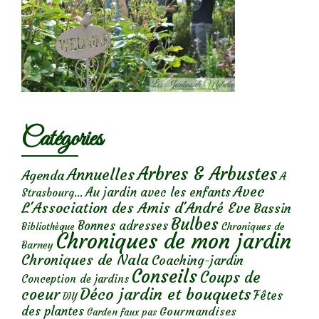
Catégories
Arbres & Arbustes
Annuelles
Agenda
A
Avec
Au jardin avec les enfants
Strasbourg...
L'Association des Amis d'André Eve
Bassin
Bulbes
Bonnes adresses
Chroniques de
Bibliothèque
Chroniques de mon jardin
Barney
Chroniques de Nala
Coaching-jardin
Conseils
Coups de
Conception de jardins
Déco jardin et bouquets
coeur
Fêtes
DIY
des plantes
Gourmandises
Garden faux pas