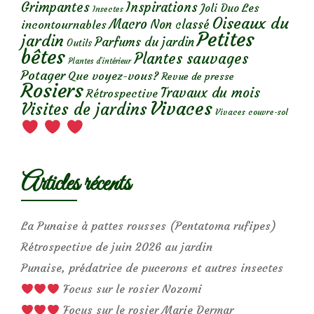
Grimpantes
Inspirations
Les
Joli Duo
Insectes
Oiseaux du
Macro
Non classé
incontournables
Petites
jardin
Parfums du jardin
Outils
bêtes
Plantes sauvages
Plantes d’intérieur
Potager
Que voyez-vous?
Revue de presse
Rosiers
Travaux du mois
Rétrospective
Vivaces
Visites de jardins
Vivaces couvre-sol
Articles récents
La Punaise à pattes rousses (Pentatoma rufipes)
Rétrospective de juin 2026 au jardin
Punaise, prédatrice de pucerons et autres insectes
Focus sur le rosier Nozomi
Focus sur le rosier Marie Dermar