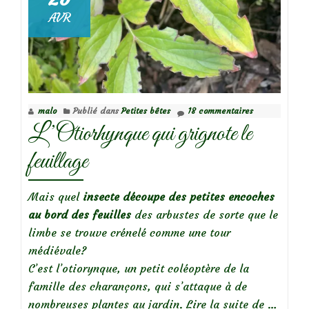
AVR
malo
Publié dans
Petites bêtes
18 commentaires
L’Otiorhynque qui grignote le
feuillage
Mais quel
insecte découpe des petites encoches
au
bord des feuilles
des arbustes de sorte que le
limbe se trouve crénelé comme une tour
médiévale?
C’est l’otiorynque, un petit coléoptère de la
famille des charançons, qui s’attaque à de
à
nombreuses plantes au jardin.
Lire la suite de
…