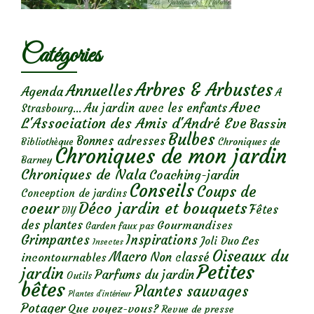
Catégories
Arbres & Arbustes
Annuelles
Agenda
A
Avec
Au jardin avec les enfants
Strasbourg...
L'Association des Amis d'André Eve
Bassin
Bulbes
Bonnes adresses
Chroniques de
Bibliothèque
Chroniques de mon jardin
Barney
Chroniques de Nala
Coaching-jardin
Conseils
Coups de
Conception de jardins
Déco jardin et bouquets
coeur
Fêtes
DIY
des plantes
Gourmandises
Garden faux pas
Grimpantes
Inspirations
Les
Joli Duo
Insectes
Oiseaux du
Macro
Non classé
incontournables
Petites
jardin
Parfums du jardin
Outils
bêtes
Plantes sauvages
Plantes d’intérieur
Potager
Que voyez-vous?
Revue de presse