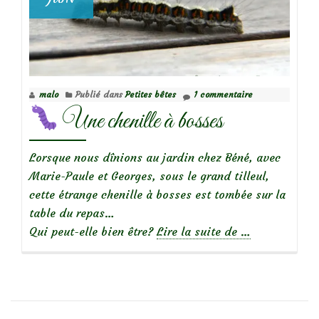
malo
Publié dans
Petites bêtes
1 commentaire
Une chenille à bosses
Lorsque nous dînions au jardin chez Béné, avec
Marie-Paule et Georges, sous le grand tilleul,
cette étrange chenille à bosses est tombée sur la
table du repas…
à
Qui peut-elle bien être?
Lire la suite de
…
propos
de
Une