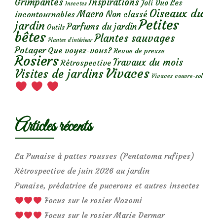
Grimpantes
Inspirations
Les
Joli Duo
Insectes
Oiseaux du
Macro
Non classé
incontournables
Petites
jardin
Parfums du jardin
Outils
bêtes
Plantes sauvages
Plantes d’intérieur
Potager
Que voyez-vous?
Revue de presse
Rosiers
Travaux du mois
Rétrospective
Vivaces
Visites de jardins
Vivaces couvre-sol
Articles récents
La Punaise à pattes rousses (Pentatoma rufipes)
Rétrospective de juin 2026 au jardin
Punaise, prédatrice de pucerons et autres insectes
Focus sur le rosier Nozomi
Focus sur le rosier Marie Dermar