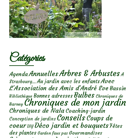
Catégories
Arbres & Arbustes
Annuelles
Agenda
A
Avec
Au jardin avec les enfants
Strasbourg...
L'Association des Amis d'André Eve
Bassin
Bulbes
Bonnes adresses
Chroniques de
Bibliothèque
Chroniques de mon jardin
Barney
Chroniques de Nala
Coaching-jardin
Conseils
Coups de
Conception de jardins
Déco jardin et bouquets
coeur
Fêtes
DIY
des plantes
Gourmandises
Garden faux pas