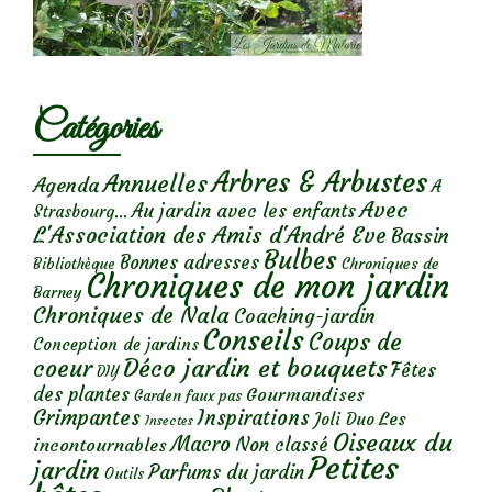
Catégories
Arbres & Arbustes
Annuelles
Agenda
A
Avec
Au jardin avec les enfants
Strasbourg...
L'Association des Amis d'André Eve
Bassin
Bulbes
Bonnes adresses
Chroniques de
Bibliothèque
Chroniques de mon jardin
Barney
Chroniques de Nala
Coaching-jardin
Conseils
Coups de
Conception de jardins
Déco jardin et bouquets
coeur
Fêtes
DIY
des plantes
Gourmandises
Garden faux pas
Grimpantes
Inspirations
Les
Joli Duo
Insectes
Oiseaux du
Macro
Non classé
incontournables
Petites
jardin
Parfums du jardin
Outils