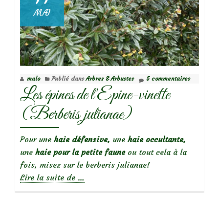
MAI
malo
Publié dans
Arbres & Arbustes
5 commentaires
Les épines de l’Epine-vinette
(Berberis julianae)
Pour une
haie défensive,
une
haie occultante,
une
haie pour la petite faune
ou tout cela à la
fois, misez sur le berberis julianae!
à
Lire la suite de
…
propos
deLes
épines