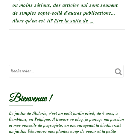
ou moins sérieux, des articles qui sont souvent
de simples copié-collé d’autres publications…
à
Alors qu’en est-il?
Lire la suite de
…
propos
deLe
buddleia
est-
il
dangereux
pour
les
papillons?
Bienvenue !
Le jardin de Malorie, c'est un petit jardin privé, de 4 ares, à
Gembloux, en Belgique. A travers ce blog, je partage ma passion
et mes conseils de paysagiste, en encourageant la biodiversité
au jardin. Découvrez mes plantes coup de coeur et la petite