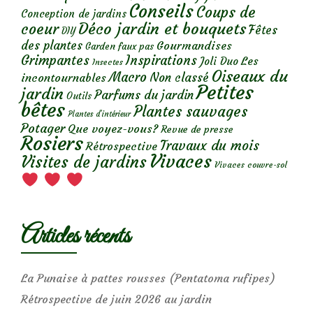
Conseils
Coups de
Conception de jardins
Déco jardin et bouquets
coeur
Fêtes
DIY
des plantes
Gourmandises
Garden faux pas
Grimpantes
Inspirations
Les
Joli Duo
Insectes
Oiseaux du
Macro
Non classé
incontournables
Petites
jardin
Parfums du jardin
Outils
bêtes
Plantes sauvages
Plantes d’intérieur
Potager
Que voyez-vous?
Revue de presse
Rosiers
Travaux du mois
Rétrospective
Vivaces
Visites de jardins
Vivaces couvre-sol
Articles récents
La Punaise à pattes rousses (Pentatoma rufipes)
Rétrospective de juin 2026 au jardin