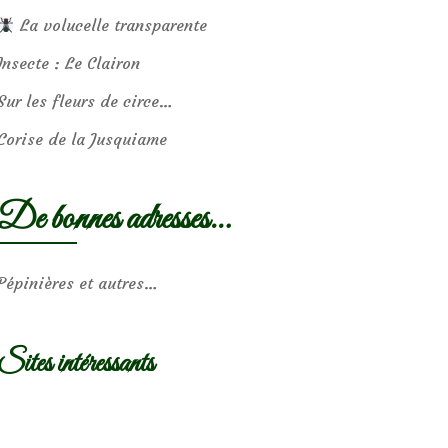
La volucelle transparente
Insecte : Le Clairon
Sur les fleurs de circe…
Corise de la Jusquiame
De bonnes adresses…
Pépinières et autres…
Sites intéressants