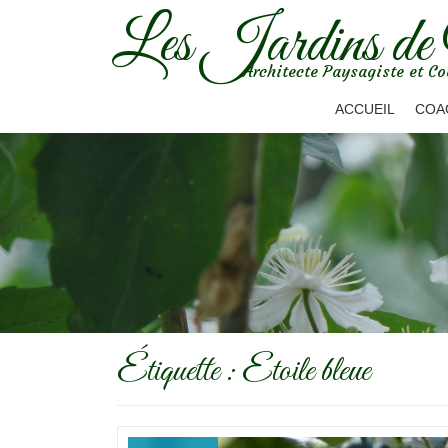
Les Jardins de
Aller
Architecte Paysagiste et Co
au
contenu
ACCUEIL
COA
Étiquette :
Etoile bleue