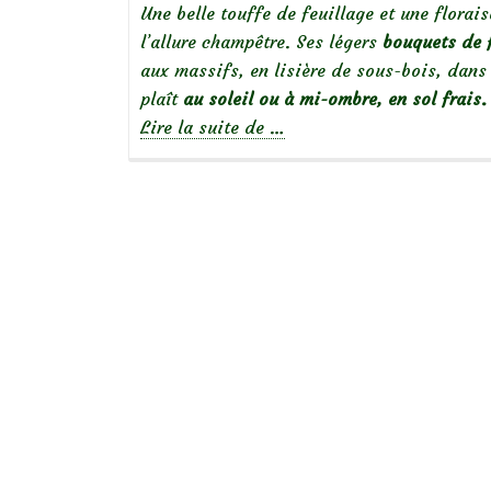
Une belle touffe de feuillage et une flora
l’allure champêtre. Ses légers
bouquets de f
aux massifs, en lisière de sous-bois, dans
plaît
au soleil ou à mi-ombre, en sol frais
à
Lire la suite de
…
propos
deAmsonia