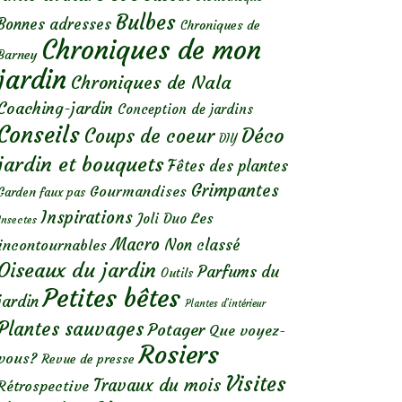
Bulbes
Bonnes adresses
Chroniques de
Chroniques de mon
Barney
jardin
Chroniques de Nala
Coaching-jardin
Conception de jardins
Conseils
Déco
Coups de coeur
DIY
jardin et bouquets
Fêtes des plantes
Grimpantes
Gourmandises
Garden faux pas
Inspirations
Les
Joli Duo
Insectes
Macro
Non classé
incontournables
Oiseaux du jardin
Parfums du
Outils
Petites bêtes
jardin
Plantes d’intérieur
Plantes sauvages
Potager
Que voyez-
Rosiers
vous?
Revue de presse
Visites
Travaux du mois
Rétrospective