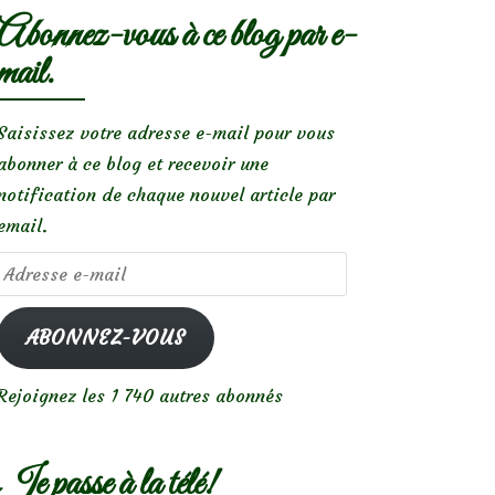
Abonnez-vous à ce blog par e-
mail.
Saisissez votre adresse e-mail pour vous
abonner à ce blog et recevoir une
notification de chaque nouvel article par
email.
Adresse
e-
mail
ABONNEZ-VOUS
Rejoignez les 1 740 autres abonnés
Je passe à la télé!