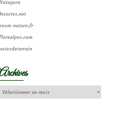
Natagora
Insectes.net
zoom-nature.fr
florealpes.com
notesdeterrain
Archives
Archives