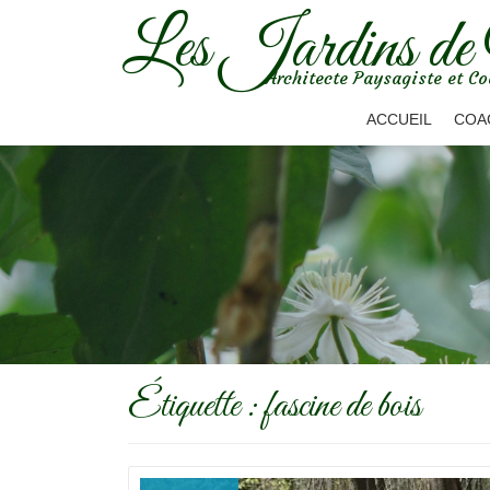
Les Jardins de
Aller
Architecte Paysagiste et Co
au
contenu
ACCUEIL
COA
Étiquette :
fascine de bois