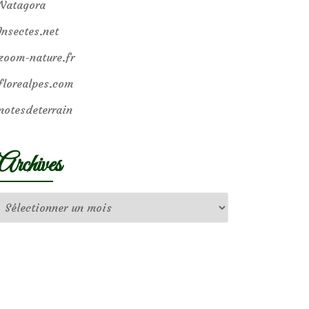
Natagora
Insectes.net
zoom-nature.fr
florealpes.com
notesdeterrain
Archives
Archives