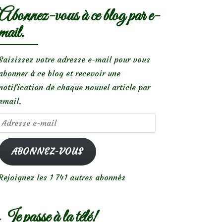
Abonnez-vous à ce blog par e-
mail.
Saisissez votre adresse e-mail pour vous
abonner à ce blog et recevoir une
notification de chaque nouvel article par
email.
Adresse
e-
mail
ABONNEZ-VOUS
Rejoignez les 1 741 autres abonnés
Je passe à la télé!