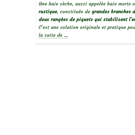
Une haie sèche, aussi appelée haie morte o
rustique
, constituée de
grandes branches d
deux rangées de piquets qui stabilisent l’
C’est une solution originale et pratique po
à
la suite de
…
propos
deHaies
sèches,
palissades
de
Branchages