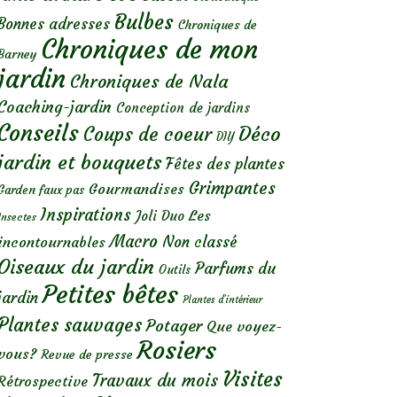
Bulbes
Bonnes adresses
Chroniques de
Chroniques de mon
Barney
jardin
Chroniques de Nala
Coaching-jardin
Conception de jardins
Conseils
Déco
Coups de coeur
DIY
jardin et bouquets
Fêtes des plantes
Grimpantes
Gourmandises
Garden faux pas
Inspirations
Les
Joli Duo
Insectes
Macro
Non classé
incontournables
Oiseaux du jardin
Parfums du
Outils
Petites bêtes
jardin
Plantes d’intérieur
Plantes sauvages
Potager
Que voyez-
Rosiers
vous?
Revue de presse
Visites
Travaux du mois
Rétrospective