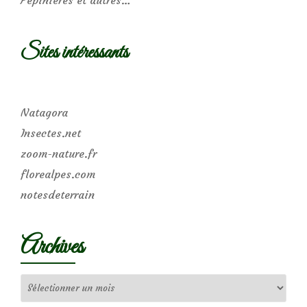
Pépinières et autres…
Sites intéressants
Natagora
Insectes.net
zoom-nature.fr
florealpes.com
notesdeterrain
Archives
Archives