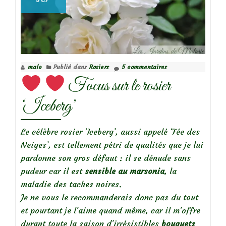
malo
Publié dans
Rosiers
5 commentaires
Focus sur le rosier
‘Iceberg’
Le célèbre rosier ‘Iceberg’, aussi appelé ‘Fée des
Neiges’, est tellement pétri de qualités que je lui
pardonne son gros défaut : il se dénude sans
pudeur car il est
sensible au marsonia
, la
maladie des taches noires.
Je ne vous le recommanderais donc pas du tout
et pourtant je l’aime quand même, car il m’offre
durant toute la saison d’irrésistibles
bouquets