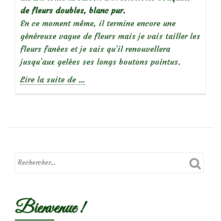
de fleurs doubles, blanc pur.
En ce moment même, il termine encore une
généreuse vague de fleurs mais je vais tailler les
fleurs fanées et je sais qu’il renouvellera
jusqu’aux gelées ses longs boutons pointus.
à
Lire la suite de
…
propos
de
Focus
sur
le
rosier
‘Iceberg’
Bienvenue !