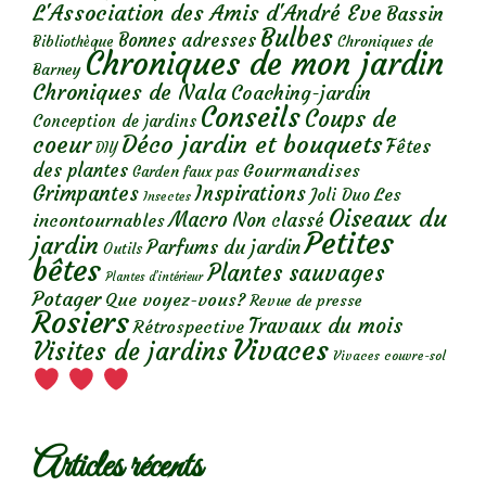
L'Association des Amis d'André Eve
Bassin
Bulbes
Bonnes adresses
Chroniques de
Bibliothèque
Chroniques de mon jardin
Barney
Chroniques de Nala
Coaching-jardin
Conseils
Coups de
Conception de jardins
Déco jardin et bouquets
coeur
Fêtes
DIY
des plantes
Gourmandises
Garden faux pas
Grimpantes
Inspirations
Les
Joli Duo
Insectes
Oiseaux du
Macro
Non classé
incontournables
Petites
jardin
Parfums du jardin
Outils
bêtes
Plantes sauvages
Plantes d’intérieur
Potager
Que voyez-vous?
Revue de presse
Rosiers
Travaux du mois
Rétrospective
Vivaces
Visites de jardins
Vivaces couvre-sol
Articles récents