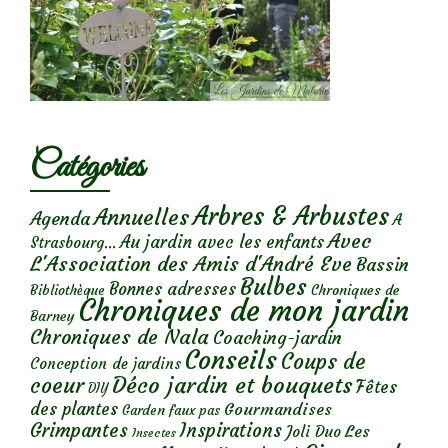
Catégories
Arbres & Arbustes
Annuelles
Agenda
A
Avec
Au jardin avec les enfants
Strasbourg...
L'Association des Amis d'André Eve
Bassin
Bulbes
Bonnes adresses
Chroniques de
Bibliothèque
Chroniques de mon jardin
Barney
Chroniques de Nala
Coaching-jardin
Conseils
Coups de
Conception de jardins
Déco jardin et bouquets
coeur
Fêtes
DIY
des plantes
Gourmandises
Garden faux pas
Grimpantes
Inspirations
Les
Joli Duo
Insectes