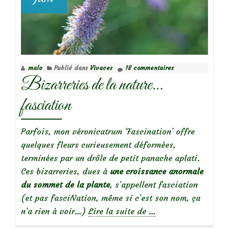
malo
Publié dans
Vivaces
18 commentaires
Bizarreries de la nature…
fasciation
Parfois, mon véronicatrum ‘Fascination’ offre
quelques fleurs curieusement déformées,
terminées par un drôle de petit panache aplati.
Ces bizarreries, dues à
une croissance anormale
du sommet de la plante
, s’appellent fasciation
(et pas fasciNation, même si c’est son nom, ça
à
n’a rien à voir…)
Lire la suite de
…
propos