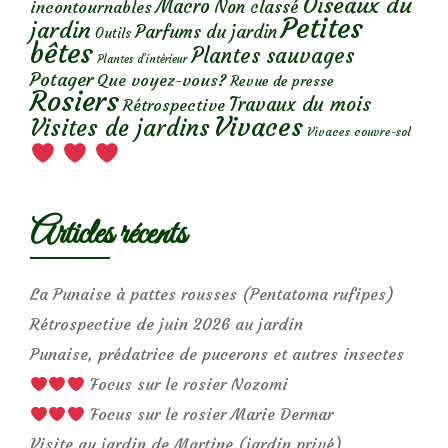
Oiseaux du
Macro
Non classé
incontournables
Petites
jardin
Parfums du jardin
Outils
bêtes
Plantes sauvages
Plantes d’intérieur
Potager
Que voyez-vous?
Revue de presse
Rosiers
Travaux du mois
Rétrospective
Vivaces
Visites de jardins
Vivaces couvre-sol
Articles récents
La Punaise à pattes rousses (Pentatoma rufipes)
Rétrospective de juin 2026 au jardin
Punaise, prédatrice de pucerons et autres insectes
Focus sur le rosier Nozomi
Focus sur le rosier Marie Dermar
Visite au jardin de Martine (jardin privé)